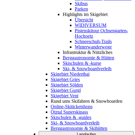
Skibus
Parken
Highlights im Skigebiet
Übersicht
WIDIVERSUM
Pistenskitour Ochsengarten-
Hochoetz
Schneeschuh-Trails
Winterwanderwege
Infrastruktur & Nützliches
Berggastronomie & Hütten
Skischulen & -kurse
Ski- & Snowboardverleih
Skigebiet Niederthai
Skigebiet Gries
Skigebiet Sölden
Skigebiet Gurgl
Skigebiet Vent
Rund ums Skifahren & Snowboarden
Online-Skiticketshops
Ötztal Superskipass
Skischulen & -guides
Ski- & Snowboardverleih
Berggastronomie & Skihütten
Langlaufen