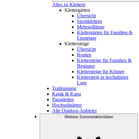
Alles zu Klettern
Klettergärten
Übersicht
Sportklettern
Mehrseillänge
Klettergärten für Familien &
Einsteiger
Klettersteige
Übersicht
Routen
Klettersteige für Familien &
Beginner
Klettersteige für Könner
Klettersteig in hochalpiner
Lage
Trailrunning
Kajak & Kanu
Paragleiten
Hochseilgärten
Alle Outdoor-Anbieter
Weitere Sommeraktivitäten