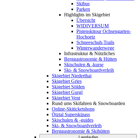
Skibus
Parken
Highlights im Skigebiet
Übersicht
WIDIVERSUM
Pistenskitour Ochsengarten-
Hochoetz
Schneeschuh-Trails
Winterwanderwege
Infrastruktur & Nützliches
Berggastronomie & Hütten
Skischulen & -kurse
Ski- & Snowboardverleih
Skigebiet Niederthai
Skigebiet Gries
Skigebiet Sölden
Skigebiet Gurgl
Skigebiet Vent
Rund ums Skifahren & Snowboarden
Online-Skiticketshops
Ötztal Superskipass
Skischulen & -guides
Ski- & Snowboardverleih
Berggastronomie & Skihütten
Langlaufen