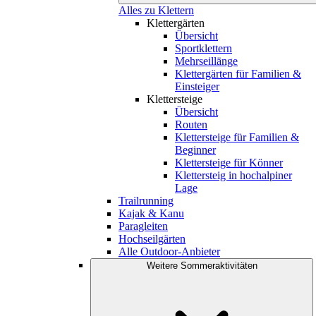
Alles zu Klettern
Klettergärten
Übersicht
Sportklettern
Mehrseillänge
Klettergärten für Familien &
Einsteiger
Klettersteige
Übersicht
Routen
Klettersteige für Familien &
Beginner
Klettersteige für Könner
Klettersteig in hochalpiner
Lage
Trailrunning
Kajak & Kanu
Paragleiten
Hochseilgärten
Alle Outdoor-Anbieter
Weitere Sommeraktivitäten