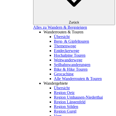
Zurück
Alles zu Wandern & Bergsteigen
Wanderrouten & Touren
Übersicht
Berg- & Gipfeltouren
Themenwege
Entdeckerwege
Hochalpine Touren
Weitwanderwege
Seilbahnwanderungen
Bike & Hike Touren
Geocaching
Alle Wanderrouten & Touren
Wandergebiete
Übersicht
Region Oetz
Region Umhausen-Niederthai
Region Längenfeld
Region Sölden
Region Gurgl
Vent