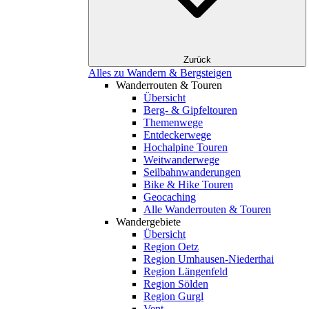
Zurück
Alles zu Wandern & Bergsteigen
Wanderrouten & Touren
Übersicht
Berg- & Gipfeltouren
Themenwege
Entdeckerwege
Hochalpine Touren
Weitwanderwege
Seilbahnwanderungen
Bike & Hike Touren
Geocaching
Alle Wanderrouten & Touren
Wandergebiete
Übersicht
Region Oetz
Region Umhausen-Niederthai
Region Längenfeld
Region Sölden
Region Gurgl
Vent