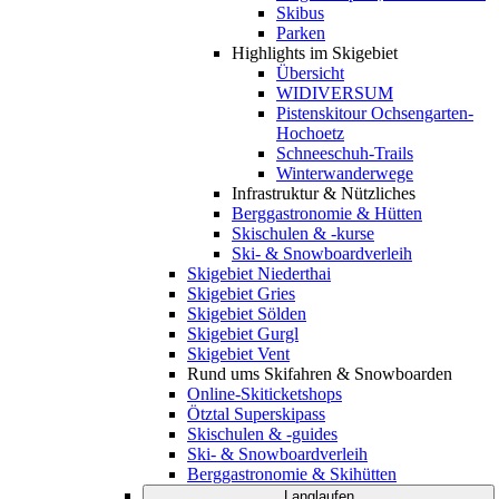
Skibus
Parken
Highlights im Skigebiet
Übersicht
WIDIVERSUM
Pistenskitour Ochsengarten-
Hochoetz
Schneeschuh-Trails
Winterwanderwege
Infrastruktur & Nützliches
Berggastronomie & Hütten
Skischulen & -kurse
Ski- & Snowboardverleih
Skigebiet Niederthai
Skigebiet Gries
Skigebiet Sölden
Skigebiet Gurgl
Skigebiet Vent
Rund ums Skifahren & Snowboarden
Online-Skiticketshops
Ötztal Superskipass
Skischulen & -guides
Ski- & Snowboardverleih
Berggastronomie & Skihütten
Langlaufen