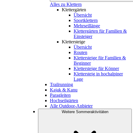
Alles zu Klettern
Klettergärten
Übersicht
Sportklettern
Mehrseillänge
Klettergärten für Familien &
Einsteiger
Klettersteige
Übersicht
Routen
Klettersteige für Familien &
Beginner
Klettersteige für Könner
Klettersteig in hochalpiner
Lage
Trailrunning
Kajak & Kanu
Paragleiten
Hochseilgärten
Alle Outdoor-Anbieter
Weitere Sommeraktivitäten