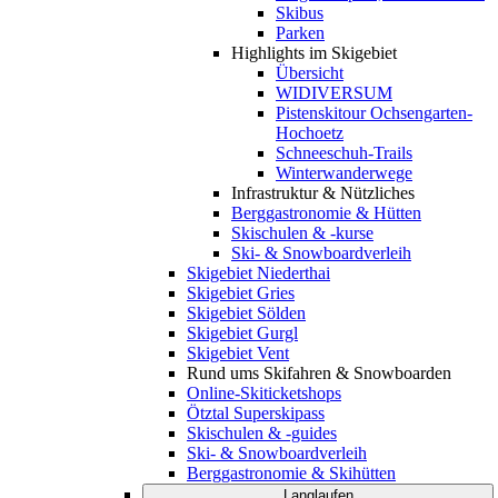
Skibus
Parken
Highlights im Skigebiet
Übersicht
WIDIVERSUM
Pistenskitour Ochsengarten-
Hochoetz
Schneeschuh-Trails
Winterwanderwege
Infrastruktur & Nützliches
Berggastronomie & Hütten
Skischulen & -kurse
Ski- & Snowboardverleih
Skigebiet Niederthai
Skigebiet Gries
Skigebiet Sölden
Skigebiet Gurgl
Skigebiet Vent
Rund ums Skifahren & Snowboarden
Online-Skiticketshops
Ötztal Superskipass
Skischulen & -guides
Ski- & Snowboardverleih
Berggastronomie & Skihütten
Langlaufen