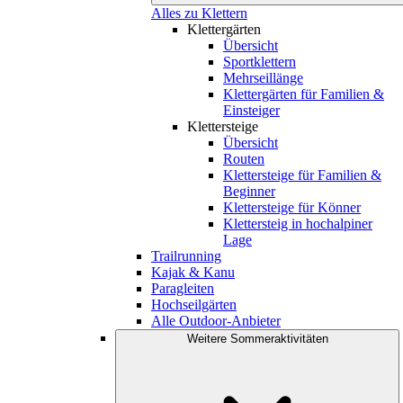
Alles zu Klettern
Klettergärten
Übersicht
Sportklettern
Mehrseillänge
Klettergärten für Familien &
Einsteiger
Klettersteige
Übersicht
Routen
Klettersteige für Familien &
Beginner
Klettersteige für Könner
Klettersteig in hochalpiner
Lage
Trailrunning
Kajak & Kanu
Paragleiten
Hochseilgärten
Alle Outdoor-Anbieter
Weitere Sommeraktivitäten