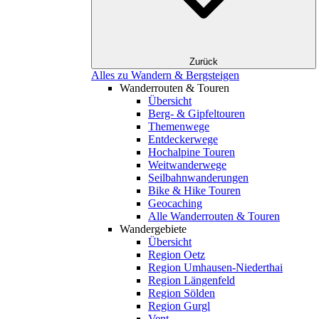
Zurück
Alles zu Wandern & Bergsteigen
Wanderrouten & Touren
Übersicht
Berg- & Gipfeltouren
Themenwege
Entdeckerwege
Hochalpine Touren
Weitwanderwege
Seilbahnwanderungen
Bike & Hike Touren
Geocaching
Alle Wanderrouten & Touren
Wandergebiete
Übersicht
Region Oetz
Region Umhausen-Niederthai
Region Längenfeld
Region Sölden
Region Gurgl
Vent