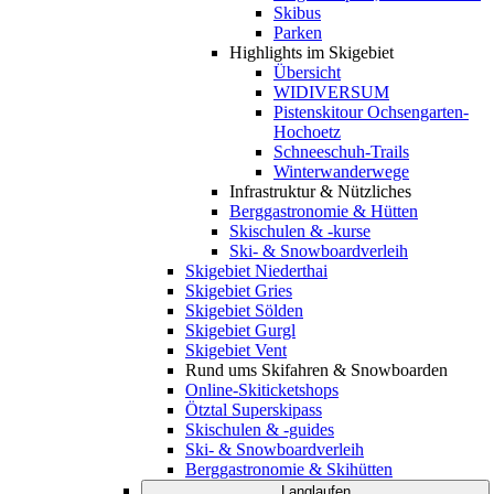
Skibus
Parken
Highlights im Skigebiet
Übersicht
WIDIVERSUM
Pistenskitour Ochsengarten-
Hochoetz
Schneeschuh-Trails
Winterwanderwege
Infrastruktur & Nützliches
Berggastronomie & Hütten
Skischulen & -kurse
Ski- & Snowboardverleih
Skigebiet Niederthai
Skigebiet Gries
Skigebiet Sölden
Skigebiet Gurgl
Skigebiet Vent
Rund ums Skifahren & Snowboarden
Online-Skiticketshops
Ötztal Superskipass
Skischulen & -guides
Ski- & Snowboardverleih
Berggastronomie & Skihütten
Langlaufen