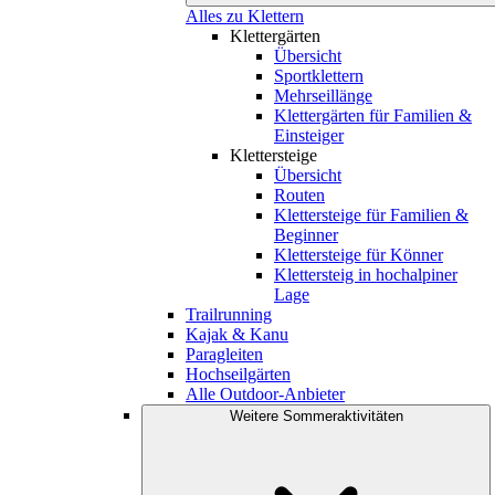
Alles zu Klettern
Klettergärten
Übersicht
Sportklettern
Mehrseillänge
Klettergärten für Familien &
Einsteiger
Klettersteige
Übersicht
Routen
Klettersteige für Familien &
Beginner
Klettersteige für Könner
Klettersteig in hochalpiner
Lage
Trailrunning
Kajak & Kanu
Paragleiten
Hochseilgärten
Alle Outdoor-Anbieter
Weitere Sommeraktivitäten