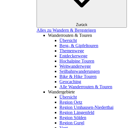
Zurück
Alles zu Wandern & Bergsteigen
Wanderrouten & Touren
Übersicht
Berg- & Gipfeltouren
Themenwege
Entdeckerwege
Hochalpine Touren
Weitwanderwege
Seilbahnwanderungen
Bike & Hike Touren
Geocaching
Alle Wanderrouten & Touren
Wandergebiete
Übersicht
Region Oetz
Region Umhausen-Niederthai
Region Längenfeld
Region Sölden
Region Gurgl
Vent