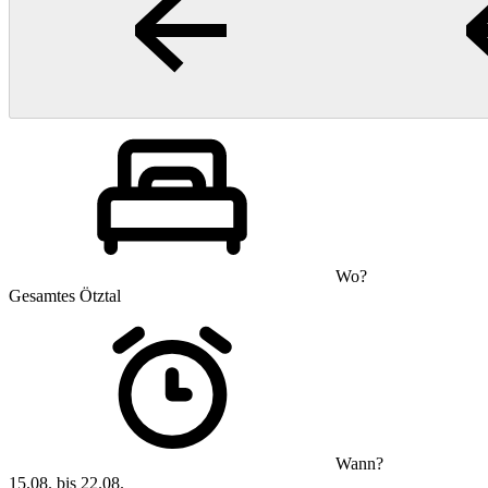
Wo?
Gesamtes Ötztal
Wann?
15.08. bis 22.08.