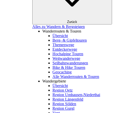
Zurück
Alles zu Wandern & Bergsteigen
Wanderrouten & Touren
Übersicht
Berg- & Gipfeltouren
Themenwege
Entdeckerwege
Hochalpine Touren
Weitwanderwege
Seilbahnwanderungen
Bike & Hike Touren
Geocaching
Alle Wanderrouten & Touren
Wandergebiete
Übersicht
Region Oetz
Region Umhausen-Niederthai
Region Längenfeld
Region Sölden
Region Gurgl
Vent