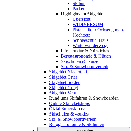
Skibus
Parken
Highlights im Skigebiet
Übersicht
WIDIVERSUM
Pistenskitour Ochsengarten-
Hochoetz
Schneeschuh-Trails
Winterwanderwege
Infrastruktur & Nützliches
Berggastronomie & Hütten
Skischulen & -kurse
Ski- & Snowboardverleih
Skigebiet Niederthai
Skigebiet Gries
Skigebiet Sölden
Skigebiet Gurgl
Skigebiet Vent
Rund ums Skifahren & Snowboarden
Online-Skiticketshops
Ötztal Superskipass
Skischulen & -guides
Ski- & Snowboardverleih
Berggastronomie & Skihütten
Langlaufen