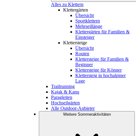
Alles zu Klettern
Klettergärten
Übersicht
Sportklettern
Mehrseillänge
Klettergärten für Familien &
Einsteiger
Klettersteige
Übersicht
Routen
Klettersteige für Familien &
Beginner
Klettersteige für Könner
Klettersteig in hochalpiner
Lage
Trailrunning
Kajak & Kanu
Paragleiten
Hochseilgärten
Alle Outdoor-Anbieter
Weitere Sommeraktivitäten