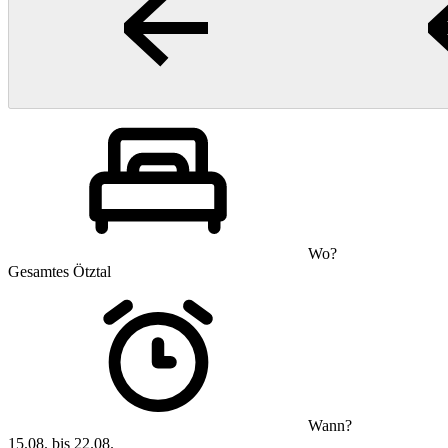
Wo?
Gesamtes Ötztal
Wann?
15.08. bis 22.08.