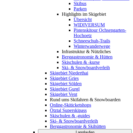
Skibus
Parken
Highlights im Skigebiet
Übersicht
WIDIVERSUM
Pistenskitour Ochsengarten-
Hochoetz
Schneeschuh-Trails
Winterwanderwege
Infrastruktur & Nützliches
Berggastronomie & Hütten
Skischulen & -kurse
Ski- & Snowboardverleih
Skigebiet Niederthai
Skigebiet Gries
Skigebiet Sölden
Skigebiet Gurgl
Skigebiet Vent
Rund ums Skifahren & Snowboarden
Online-Skiticketshops
Ötztal Superskipass
Skischulen & -guides
Ski- & Snowboardverleih
Berggastronomie & Skihütten
Langlaufen