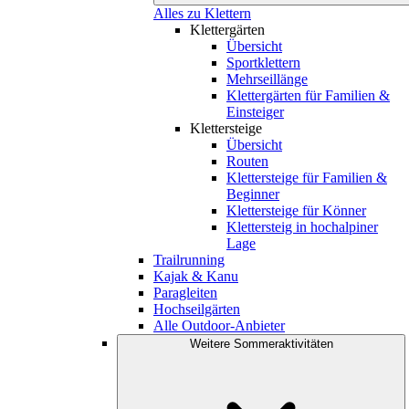
Alles zu Klettern
Klettergärten
Übersicht
Sportklettern
Mehrseillänge
Klettergärten für Familien &
Einsteiger
Klettersteige
Übersicht
Routen
Klettersteige für Familien &
Beginner
Klettersteige für Könner
Klettersteig in hochalpiner
Lage
Trailrunning
Kajak & Kanu
Paragleiten
Hochseilgärten
Alle Outdoor-Anbieter
Weitere Sommeraktivitäten