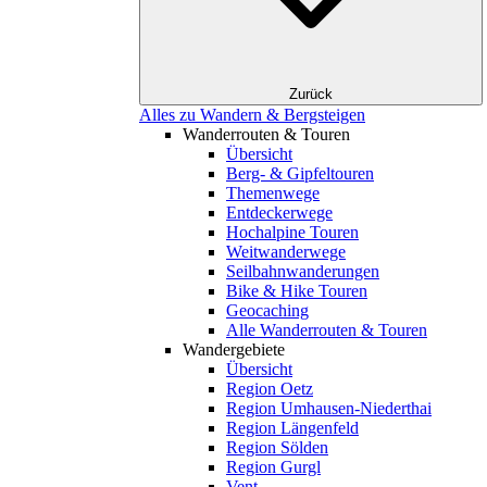
Zurück
Alles zu Wandern & Bergsteigen
Wanderrouten & Touren
Übersicht
Berg- & Gipfeltouren
Themenwege
Entdeckerwege
Hochalpine Touren
Weitwanderwege
Seilbahnwanderungen
Bike & Hike Touren
Geocaching
Alle Wanderrouten & Touren
Wandergebiete
Übersicht
Region Oetz
Region Umhausen-Niederthai
Region Längenfeld
Region Sölden
Region Gurgl
Vent