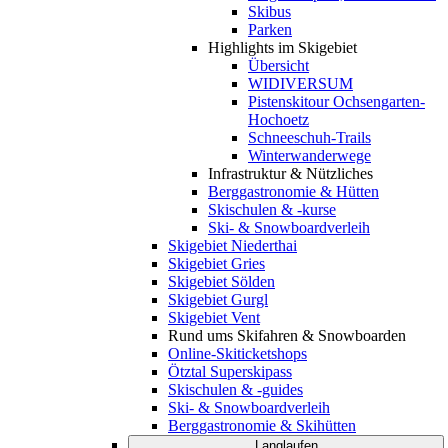
Skibus
Parken
Highlights im Skigebiet
Übersicht
WIDIVERSUM
Pistenskitour Ochsengarten-
Hochoetz
Schneeschuh-Trails
Winterwanderwege
Infrastruktur & Nützliches
Berggastronomie & Hütten
Skischulen & -kurse
Ski- & Snowboardverleih
Skigebiet Niederthai
Skigebiet Gries
Skigebiet Sölden
Skigebiet Gurgl
Skigebiet Vent
Rund ums Skifahren & Snowboarden
Online-Skiticketshops
Ötztal Superskipass
Skischulen & -guides
Ski- & Snowboardverleih
Berggastronomie & Skihütten
Langlaufen