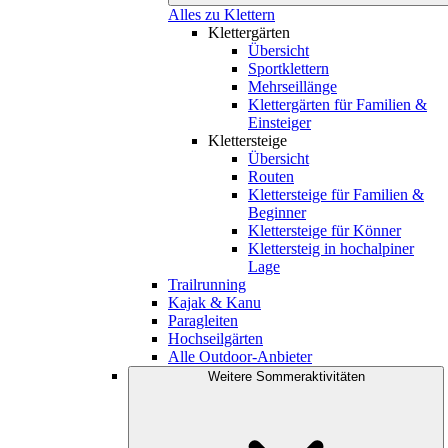
Alles zu Klettern
Klettergärten
Übersicht
Sportklettern
Mehrseillänge
Klettergärten für Familien &
Einsteiger
Klettersteige
Übersicht
Routen
Klettersteige für Familien &
Beginner
Klettersteige für Könner
Klettersteig in hochalpiner
Lage
Trailrunning
Kajak & Kanu
Paragleiten
Hochseilgärten
Alle Outdoor-Anbieter
Weitere Sommeraktivitäten