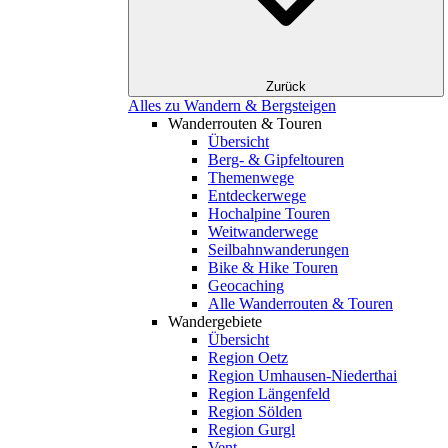
Zurück
Alles zu Wandern & Bergsteigen
Wanderrouten & Touren
Übersicht
Berg- & Gipfeltouren
Themenwege
Entdeckerwege
Hochalpine Touren
Weitwanderwege
Seilbahnwanderungen
Bike & Hike Touren
Geocaching
Alle Wanderrouten & Touren
Wandergebiete
Übersicht
Region Oetz
Region Umhausen-Niederthai
Region Längenfeld
Region Sölden
Region Gurgl
Vent