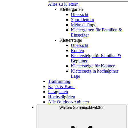
Alles zu Klettern
Klettergärten
Übersicht
Sportklettern
Mehrseillänge
Klettergärten für Familien &
Einsteiger
Klettersteige
Übersicht
Routen
Klettersteige für Familien &
Beginner
Klettersteige für Könner
Klettersteig in hochalpiner
Lage
Trailrunning
Kajak & Kanu
Paragleiten
Hochseilgärten
Alle Outdoor-Anbieter
Weitere Sommeraktivitäten