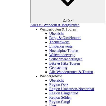
Zurück
Alles zu Wandern & Bergsteigen
Wanderrouten & Touren
Übersicht
Berg- & Gipfeltouren
Themenwege
Entdeckerwege
Hochalpine Touren
Weitwanderwege
Seilbahnwanderungen
Bike & Hike Touren
Geocaching
Alle Wanderrouten & Touren
Wandergebiete
Übersicht
Region Oetz
Region Umhausen-Niederthai
Region Längenfeld
Region Sölden
Region Gurgl
Vent