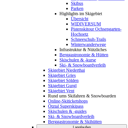
Skibus
Parken
Highlights im Skigebiet
Übersicht
WIDIVERSUM
Pistenskitour Ochsengarten-
Hochoetz
Schneeschuh-Trails
Winterwanderwege
Infrastruktur & Nützliches
Berggastronomie & Hütten
Skischulen & -kurse
Ski- & Snowboardverleih
Skigebiet Niederthai
Skigebiet Gries
Skigebiet Sölden
Skigebiet Gurgl
Skigebiet Vent
Rund ums Skifahren & Snowboarden
Online-Skiticketshops
Ötztal Superskipass
Skischulen & -guides
Ski- & Snowboardverleih
Berggastronomie & Skihütten
Langlaufen