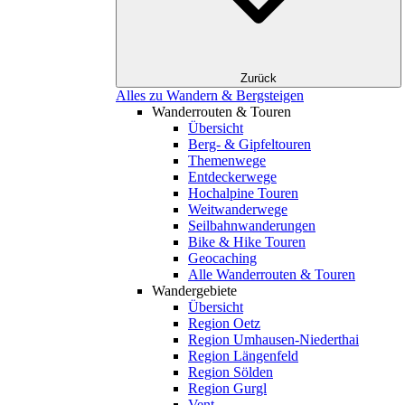
Zurück
Alles zu Wandern & Bergsteigen
Wanderrouten & Touren
Übersicht
Berg- & Gipfeltouren
Themenwege
Entdeckerwege
Hochalpine Touren
Weitwanderwege
Seilbahnwanderungen
Bike & Hike Touren
Geocaching
Alle Wanderrouten & Touren
Wandergebiete
Übersicht
Region Oetz
Region Umhausen-Niederthai
Region Längenfeld
Region Sölden
Region Gurgl
Vent