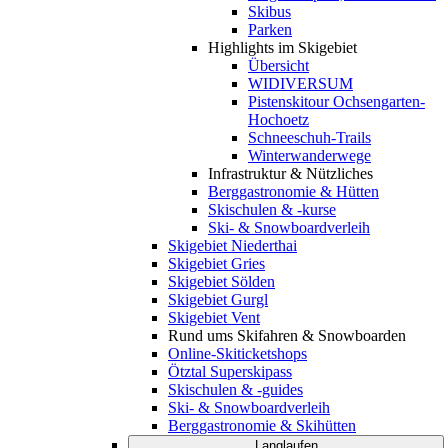
Skibus
Parken
Highlights im Skigebiet
Übersicht
WIDIVERSUM
Pistenskitour Ochsengarten-
Hochoetz
Schneeschuh-Trails
Winterwanderwege
Infrastruktur & Nützliches
Berggastronomie & Hütten
Skischulen & -kurse
Ski- & Snowboardverleih
Skigebiet Niederthai
Skigebiet Gries
Skigebiet Sölden
Skigebiet Gurgl
Skigebiet Vent
Rund ums Skifahren & Snowboarden
Online-Skiticketshops
Ötztal Superskipass
Skischulen & -guides
Ski- & Snowboardverleih
Berggastronomie & Skihütten
Langlaufen