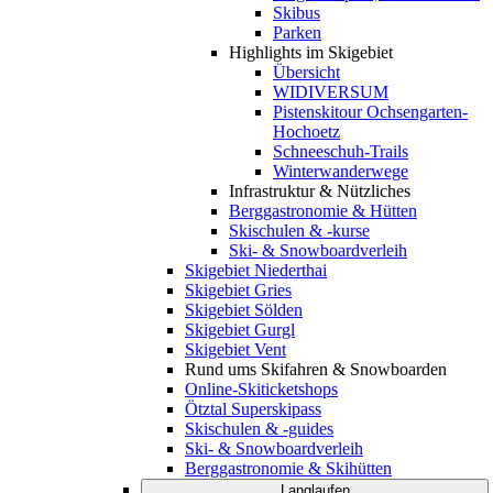
Skibus
Parken
Highlights im Skigebiet
Übersicht
WIDIVERSUM
Pistenskitour Ochsengarten-
Hochoetz
Schneeschuh-Trails
Winterwanderwege
Infrastruktur & Nützliches
Berggastronomie & Hütten
Skischulen & -kurse
Ski- & Snowboardverleih
Skigebiet Niederthai
Skigebiet Gries
Skigebiet Sölden
Skigebiet Gurgl
Skigebiet Vent
Rund ums Skifahren & Snowboarden
Online-Skiticketshops
Ötztal Superskipass
Skischulen & -guides
Ski- & Snowboardverleih
Berggastronomie & Skihütten
Langlaufen