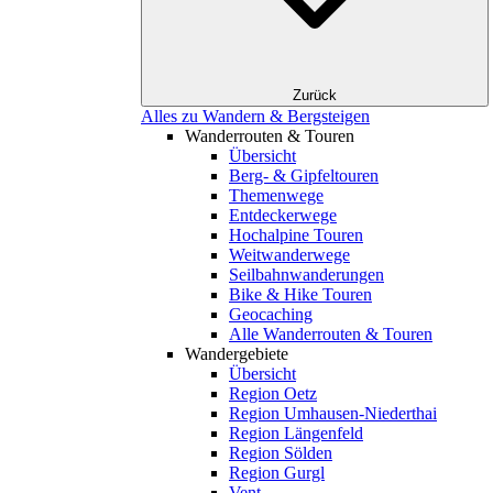
Zurück
Alles zu Wandern & Bergsteigen
Wanderrouten & Touren
Übersicht
Berg- & Gipfeltouren
Themenwege
Entdeckerwege
Hochalpine Touren
Weitwanderwege
Seilbahnwanderungen
Bike & Hike Touren
Geocaching
Alle Wanderrouten & Touren
Wandergebiete
Übersicht
Region Oetz
Region Umhausen-Niederthai
Region Längenfeld
Region Sölden
Region Gurgl
Vent