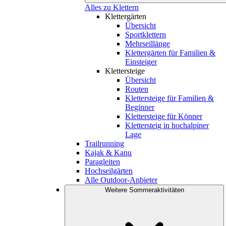
Alles zu Klettern
Klettergärten
Übersicht
Sportklettern
Mehrseillänge
Klettergärten für Familien &
Einsteiger
Klettersteige
Übersicht
Routen
Klettersteige für Familien &
Beginner
Klettersteige für Könner
Klettersteig in hochalpiner
Lage
Trailrunning
Kajak & Kanu
Paragleiten
Hochseilgärten
Alle Outdoor-Anbieter
Weitere Sommeraktivitäten