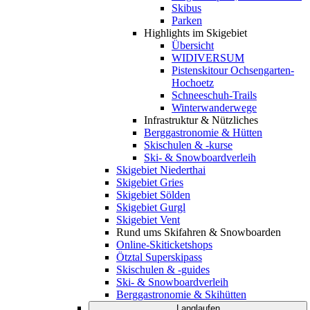
Skibus
Parken
Highlights im Skigebiet
Übersicht
WIDIVERSUM
Pistenskitour Ochsengarten-
Hochoetz
Schneeschuh-Trails
Winterwanderwege
Infrastruktur & Nützliches
Berggastronomie & Hütten
Skischulen & -kurse
Ski- & Snowboardverleih
Skigebiet Niederthai
Skigebiet Gries
Skigebiet Sölden
Skigebiet Gurgl
Skigebiet Vent
Rund ums Skifahren & Snowboarden
Online-Skiticketshops
Ötztal Superskipass
Skischulen & -guides
Ski- & Snowboardverleih
Berggastronomie & Skihütten
Langlaufen