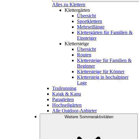
Alles zu Klettern
Klettergärten
Übersicht
Sportklettern
Mehrseillänge
Klettergärten für Familien &
Einsteiger
Klettersteige
Übersicht
Routen
Klettersteige für Familien &
Beginner
Klettersteige für Könner
Klettersteig in hochalpiner
Lage
Trailrunning
Kajak & Kanu
Paragleiten
Hochseilgärten
Alle Outdoor-Anbieter
Weitere Sommeraktivitäten