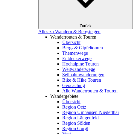
Zurück
Alles zu Wandern & Bergsteigen
Wanderrouten & Touren
Übersicht
Berg- & Gipfeltouren
Themenwege
Entdeckerwege
Hochalpine Touren
Weitwanderwege
Seilbahnwanderungen
Bike & Hike Touren
Geocaching
Alle Wanderrouten & Touren
Wandergebiete
Übersicht
Region Oetz
Region Umhausen-Niederthai
Region Längenfeld
Region Sölden
Region Gurgl
Vent