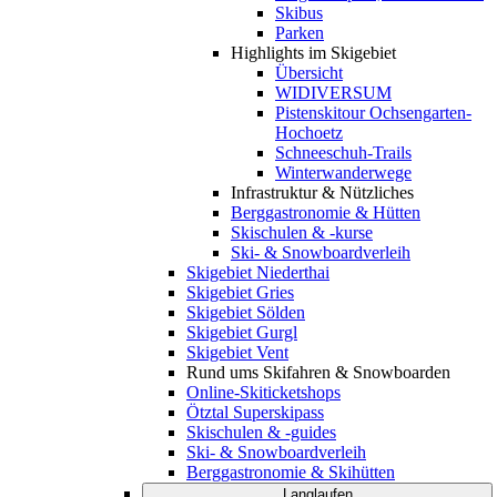
Skibus
Parken
Highlights im Skigebiet
Übersicht
WIDIVERSUM
Pistenskitour Ochsengarten-
Hochoetz
Schneeschuh-Trails
Winterwanderwege
Infrastruktur & Nützliches
Berggastronomie & Hütten
Skischulen & -kurse
Ski- & Snowboardverleih
Skigebiet Niederthai
Skigebiet Gries
Skigebiet Sölden
Skigebiet Gurgl
Skigebiet Vent
Rund ums Skifahren & Snowboarden
Online-Skiticketshops
Ötztal Superskipass
Skischulen & -guides
Ski- & Snowboardverleih
Berggastronomie & Skihütten
Langlaufen