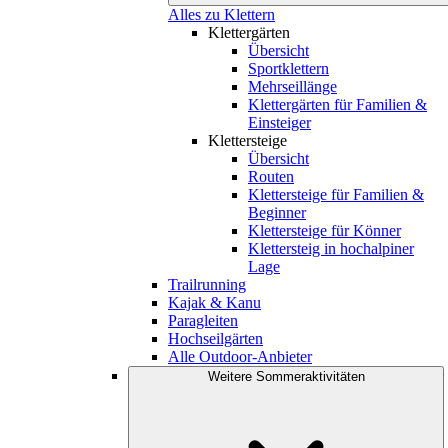
Alles zu Klettern
Klettergärten
Übersicht
Sportklettern
Mehrseillänge
Klettergärten für Familien &
Einsteiger
Klettersteige
Übersicht
Routen
Klettersteige für Familien &
Beginner
Klettersteige für Könner
Klettersteig in hochalpiner
Lage
Trailrunning
Kajak & Kanu
Paragleiten
Hochseilgärten
Alle Outdoor-Anbieter
Weitere Sommeraktivitäten