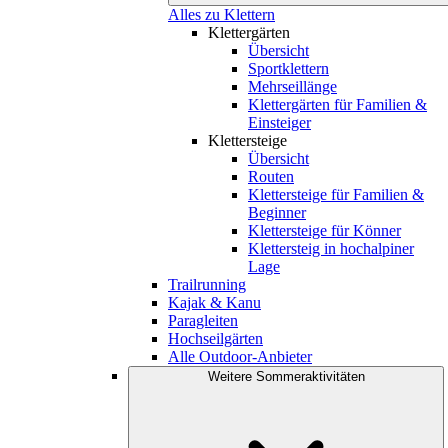
Alles zu Klettern
Klettergärten
Übersicht
Sportklettern
Mehrseillänge
Klettergärten für Familien &
Einsteiger
Klettersteige
Übersicht
Routen
Klettersteige für Familien &
Beginner
Klettersteige für Könner
Klettersteig in hochalpiner
Lage
Trailrunning
Kajak & Kanu
Paragleiten
Hochseilgärten
Alle Outdoor-Anbieter
Weitere Sommeraktivitäten