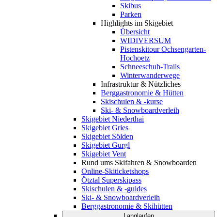
Skibus
Parken
Highlights im Skigebiet
Übersicht
WIDIVERSUM
Pistenskitour Ochsengarten-
Hochoetz
Schneeschuh-Trails
Winterwanderwege
Infrastruktur & Nützliches
Berggastronomie & Hütten
Skischulen & -kurse
Ski- & Snowboardverleih
Skigebiet Niederthai
Skigebiet Gries
Skigebiet Sölden
Skigebiet Gurgl
Skigebiet Vent
Rund ums Skifahren & Snowboarden
Online-Skiticketshops
Ötztal Superskipass
Skischulen & -guides
Ski- & Snowboardverleih
Berggastronomie & Skihütten
Langlaufen