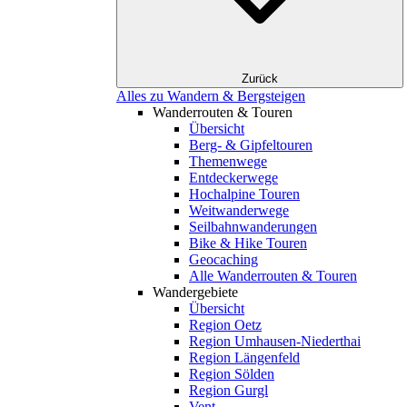
Zurück
Alles zu Wandern & Bergsteigen
Wanderrouten & Touren
Übersicht
Berg- & Gipfeltouren
Themenwege
Entdeckerwege
Hochalpine Touren
Weitwanderwege
Seilbahnwanderungen
Bike & Hike Touren
Geocaching
Alle Wanderrouten & Touren
Wandergebiete
Übersicht
Region Oetz
Region Umhausen-Niederthai
Region Längenfeld
Region Sölden
Region Gurgl
Vent