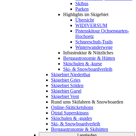
Skibus
Parken
Highlights im Skigebiet
Übersicht
WIDIVERSUM
Pistenskitour Ochsengarten-
Hochoetz
Schneeschuh-Trails
Winterwanderwege
Infrastruktur & Nützliches
Berggastronomie & Hütten
Skischulen & -kurse
Ski- & Snowboardverleih
Skigebiet Niederthai
Skigebiet Gries
Skigebiet Sölden
Skigebiet Gurgl
Skigebiet Vent
Rund ums Skifahren & Snowboarden
Online-Skiticketshops
Ötztal Superskipass
Skischulen & -guides
Ski- & Snowboardverleih
Berggastronomie & Skihütten
Langlaufen