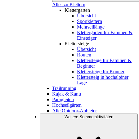
Alles zu Klettern
Klettergärten
Übersicht
Sportklettern
Mehrseillänge
Klettergärten für Familien &
Einsteiger
Klettersteige
Übersicht
Routen
Klettersteige für Familien &
Beginner
Klettersteige für Könner
Klettersteig in hochalpiner
Lage
Trailrunning
Kajak & Kanu
Paragleiten
Hochseilgärten
Alle Outdoor-Anbieter
Weitere Sommeraktivitäten