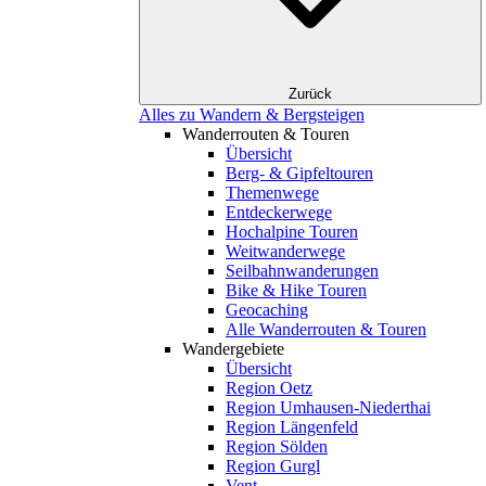
Zurück
Alles zu Wandern & Bergsteigen
Wanderrouten & Touren
Übersicht
Berg- & Gipfeltouren
Themenwege
Entdeckerwege
Hochalpine Touren
Weitwanderwege
Seilbahnwanderungen
Bike & Hike Touren
Geocaching
Alle Wanderrouten & Touren
Wandergebiete
Übersicht
Region Oetz
Region Umhausen-Niederthai
Region Längenfeld
Region Sölden
Region Gurgl
Vent