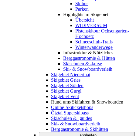
Skibus
Parken
Highlights im Skigebiet
Übersicht
WIDIVERSUM
Pistenskitour Ochsengarten-
Hochoetz
Schneeschuh-Trails
Winterwanderwege
Infrastruktur & Nützliches
Berggastronomie & Hütten
Skischulen & -kurse
Ski- & Snowboardverleih
Skigebiet Niederthai
Skigebiet Gries
Skigebiet Sölden
Skigebiet Gurgl
Skigebiet Vent
Rund ums Skifahren & Snowboarden
Online-Skiticketshops
Ötztal Superskipass
Skischulen & -guides
Ski- & Snowboardverleih
Berggastronomie & Skihütten
Langlaufen