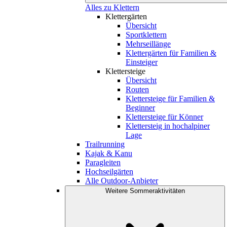
Alles zu Klettern
Klettergärten
Übersicht
Sportklettern
Mehrseillänge
Klettergärten für Familien &
Einsteiger
Klettersteige
Übersicht
Routen
Klettersteige für Familien &
Beginner
Klettersteige für Könner
Klettersteig in hochalpiner
Lage
Trailrunning
Kajak & Kanu
Paragleiten
Hochseilgärten
Alle Outdoor-Anbieter
Weitere Sommeraktivitäten