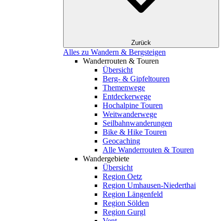
Zurück
Alles zu Wandern & Bergsteigen
Wanderrouten & Touren
Übersicht
Berg- & Gipfeltouren
Themenwege
Entdeckerwege
Hochalpine Touren
Weitwanderwege
Seilbahnwanderungen
Bike & Hike Touren
Geocaching
Alle Wanderrouten & Touren
Wandergebiete
Übersicht
Region Oetz
Region Umhausen-Niederthai
Region Längenfeld
Region Sölden
Region Gurgl
Vent