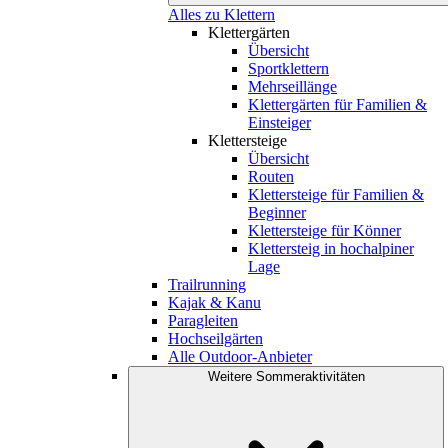
Alles zu Klettern
Klettergärten
Übersicht
Sportklettern
Mehrseillänge
Klettergärten für Familien &
Einsteiger
Klettersteige
Übersicht
Routen
Klettersteige für Familien &
Beginner
Klettersteige für Könner
Klettersteig in hochalpiner
Lage
Trailrunning
Kajak & Kanu
Paragleiten
Hochseilgärten
Alle Outdoor-Anbieter
Weitere Sommeraktivitäten