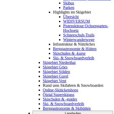
Skibus
Parken
Highlights im Skigebiet
Übersicht
WIDIVERSUM
Pistenskitour Ochsengarten-
Hochoetz
Schneeschuh-Trails
Winterwanderwege
Infrastruktur & Nützliches
Berggastronomie & Hütten
Skischulen & -kurse
Ski- & Snowboardverleih
Skigebiet Niederthai
Skigebiet Gries
Skigebiet Sölden
Skigebiet Gurgl
Skigebiet Vent
Rund ums Skifahren & Snowboarden
Online-Skiticketshops
Ötztal Superskipass
Skischulen & -guides
Ski- & Snowboardverleih
Berggastronomie & Skihütten
Langlaufen