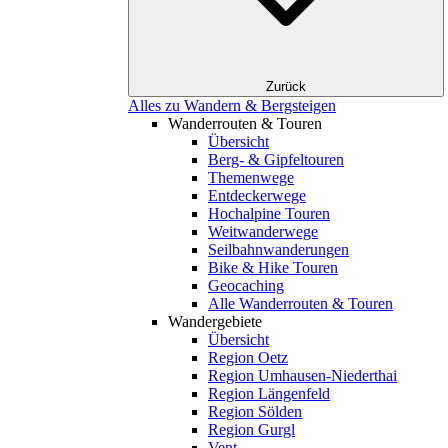
Zurück
Alles zu Wandern & Bergsteigen
Wanderrouten & Touren
Übersicht
Berg- & Gipfeltouren
Themenwege
Entdeckerwege
Hochalpine Touren
Weitwanderwege
Seilbahnwanderungen
Bike & Hike Touren
Geocaching
Alle Wanderrouten & Touren
Wandergebiete
Übersicht
Region Oetz
Region Umhausen-Niederthai
Region Längenfeld
Region Sölden
Region Gurgl
Vent