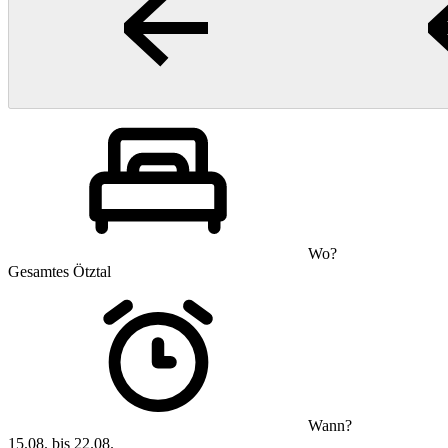
Wo?
Gesamtes Ötztal
Wann?
15.08. bis 22.08.