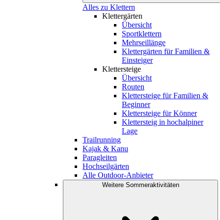
Alles zu Klettern
Klettergärten
Übersicht
Sportklettern
Mehrseillänge
Klettergärten für Familien &
Einsteiger
Klettersteige
Übersicht
Routen
Klettersteige für Familien &
Beginner
Klettersteige für Könner
Klettersteig in hochalpiner
Lage
Trailrunning
Kajak & Kanu
Paragleiten
Hochseilgärten
Alle Outdoor-Anbieter
Weitere Sommeraktivitäten