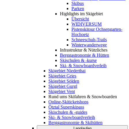
Skibus
Parken
Highlights im Skigebiet
Übersicht
WIDIVERSUM
Pistenskitour Ochsengarten-
Hochoetz
Schneeschuh-Trails
Winterwanderwege
Infrastruktur & Nützliches
Berggastronomie & Hütten
Skischulen & -kurse
Ski- & Snowboardverleih
Skigebiet Niederthai
Skigebiet Gries
Skigebiet Sölden
Skigebiet Gurgl
Skigebiet Vent
Rund ums Skifahren & Snowboarden
Online-Skiticketshops
Ötztal Superskipass
Skischulen & -guides
Ski- & Snowboardverleih
Berggastronomie & Skihütten
Langlaufen