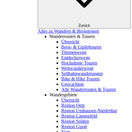
Zurück
Alles zu Wandern & Bergsteigen
Wanderrouten & Touren
Übersicht
Berg- & Gipfeltouren
Themenwege
Entdeckerwege
Hochalpine Touren
Weitwanderwege
Seilbahnwanderungen
Bike & Hike Touren
Geocaching
Alle Wanderrouten & Touren
Wandergebiete
Übersicht
Region Oetz
Region Umhausen-Niederthai
Region Längenfeld
Region Sölden
Region Gurgl
Vent