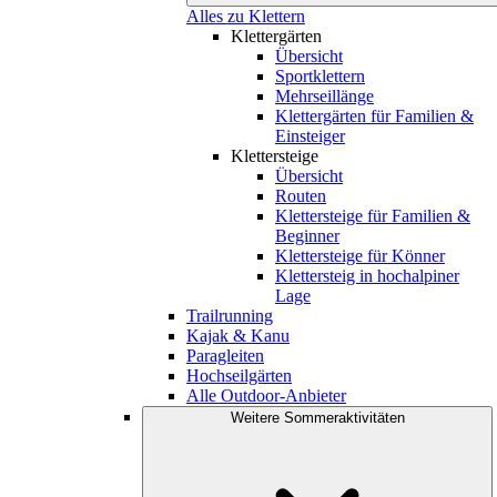
Alles zu Klettern
Klettergärten
Übersicht
Sportklettern
Mehrseillänge
Klettergärten für Familien &
Einsteiger
Klettersteige
Übersicht
Routen
Klettersteige für Familien &
Beginner
Klettersteige für Könner
Klettersteig in hochalpiner
Lage
Trailrunning
Kajak & Kanu
Paragleiten
Hochseilgärten
Alle Outdoor-Anbieter
Weitere Sommeraktivitäten