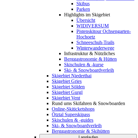
Skibus
Parken
Highlights im Skigebiet
Übersicht
WIDIVERSUM
Pistenskitour Ochsengarten-
Hochoetz
Schneeschuh-Trails
Winterwanderwege
Infrastruktur & Nützliches
Berggastronomie & Hütten
Skischulen & -kurse
Ski- & Snowboardverleih
Skigebiet Niederthai
Skigebiet Gries
Skigebiet Sölden
Skigebiet Gurgl
Skigebiet Vent
Rund ums Skifahren & Snowboarden
Online-Skiticketshops
Ötztal Superskipass
Skischulen & -guides
Ski- & Snowboardverleih
Berggastronomie & Skihütten
Langlaufen