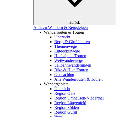
Zurück
Alles zu Wandern & Bergsteigen
Wanderrouten & Touren
Übersicht
Berg- & Gipfeltouren
Themenwege
Entdeckerwege
Hochalpine Touren
Weitwanderwege
Seilbahnwanderungen
Bike & Hike Touren
Geocaching
Alle Wanderrouten & Touren
Wandergebiete
Übersicht
Region Oetz
Region Umhausen-Niederthai
Region Längenfeld
Region Sölden
Region Gurgl
Vent