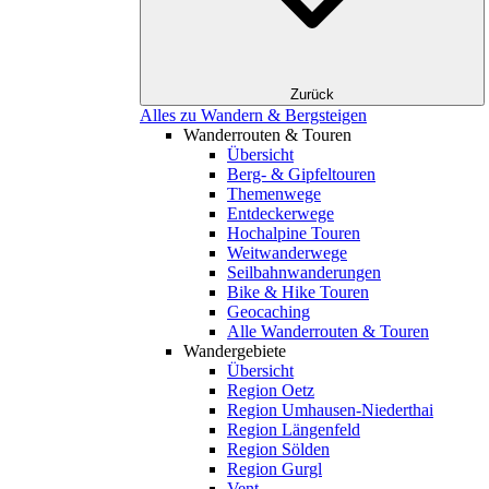
Zurück
Alles zu Wandern & Bergsteigen
Wanderrouten & Touren
Übersicht
Berg- & Gipfeltouren
Themenwege
Entdeckerwege
Hochalpine Touren
Weitwanderwege
Seilbahnwanderungen
Bike & Hike Touren
Geocaching
Alle Wanderrouten & Touren
Wandergebiete
Übersicht
Region Oetz
Region Umhausen-Niederthai
Region Längenfeld
Region Sölden
Region Gurgl
Vent