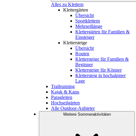
Alles zu Klettern
Klettergärten
Übersicht
Sportklettern
Mehrseillänge
Klettergärten für Familien &
Einsteiger
Klettersteige
Übersicht
Routen
Klettersteige für Familien &
Beginner
Klettersteige für Könner
Klettersteig in hochalpiner
Lage
Trailrunning
Kajak & Kanu
Paragleiten
Hochseilgärten
Alle Outdoor-Anbieter
Weitere Sommeraktivitäten