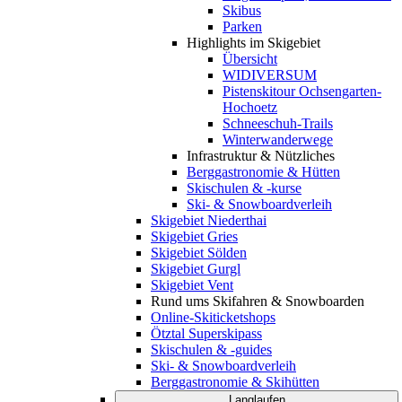
Skibus
Parken
Highlights im Skigebiet
Übersicht
WIDIVERSUM
Pistenskitour Ochsengarten-
Hochoetz
Schneeschuh-Trails
Winterwanderwege
Infrastruktur & Nützliches
Berggastronomie & Hütten
Skischulen & -kurse
Ski- & Snowboardverleih
Skigebiet Niederthai
Skigebiet Gries
Skigebiet Sölden
Skigebiet Gurgl
Skigebiet Vent
Rund ums Skifahren & Snowboarden
Online-Skiticketshops
Ötztal Superskipass
Skischulen & -guides
Ski- & Snowboardverleih
Berggastronomie & Skihütten
Langlaufen