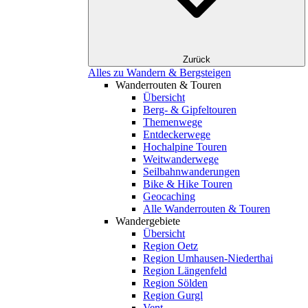
Zurück
Alles zu Wandern & Bergsteigen
Wanderrouten & Touren
Übersicht
Berg- & Gipfeltouren
Themenwege
Entdeckerwege
Hochalpine Touren
Weitwanderwege
Seilbahnwanderungen
Bike & Hike Touren
Geocaching
Alle Wanderrouten & Touren
Wandergebiete
Übersicht
Region Oetz
Region Umhausen-Niederthai
Region Längenfeld
Region Sölden
Region Gurgl
Vent