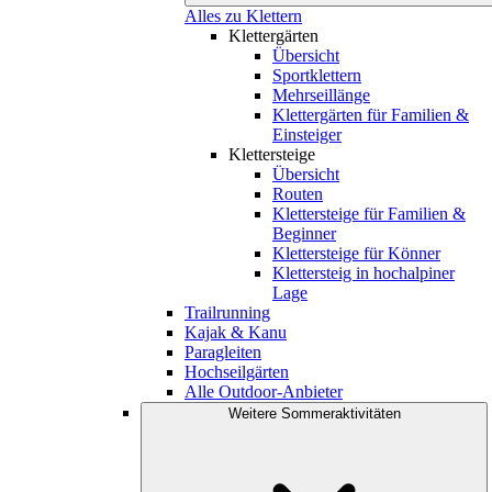
Alles zu Klettern
Klettergärten
Übersicht
Sportklettern
Mehrseillänge
Klettergärten für Familien &
Einsteiger
Klettersteige
Übersicht
Routen
Klettersteige für Familien &
Beginner
Klettersteige für Könner
Klettersteig in hochalpiner
Lage
Trailrunning
Kajak & Kanu
Paragleiten
Hochseilgärten
Alle Outdoor-Anbieter
Weitere Sommeraktivitäten