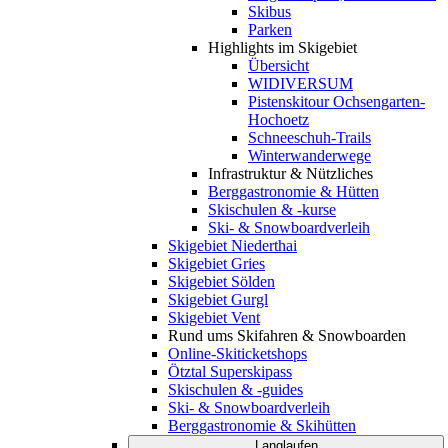
Skibus
Parken
Highlights im Skigebiet
Übersicht
WIDIVERSUM
Pistenskitour Ochsengarten-
Hochoetz
Schneeschuh-Trails
Winterwanderwege
Infrastruktur & Nützliches
Berggastronomie & Hütten
Skischulen & -kurse
Ski- & Snowboardverleih
Skigebiet Niederthai
Skigebiet Gries
Skigebiet Sölden
Skigebiet Gurgl
Skigebiet Vent
Rund ums Skifahren & Snowboarden
Online-Skiticketshops
Ötztal Superskipass
Skischulen & -guides
Ski- & Snowboardverleih
Berggastronomie & Skihütten
Langlaufen