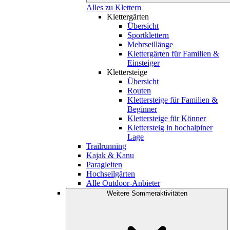
Alles zu Klettern
Klettergärten
Übersicht
Sportklettern
Mehrseillänge
Klettergärten für Familien &
Einsteiger
Klettersteige
Übersicht
Routen
Klettersteige für Familien &
Beginner
Klettersteige für Könner
Klettersteig in hochalpiner
Lage
Trailrunning
Kajak & Kanu
Paragleiten
Hochseilgärten
Alle Outdoor-Anbieter
Weitere Sommeraktivitäten