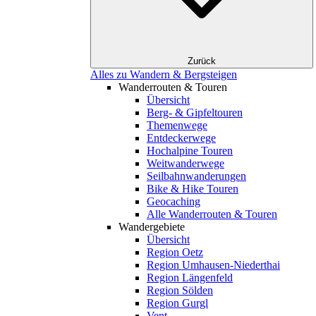
Zurück
Alles zu Wandern & Bergsteigen
Wanderrouten & Touren
Übersicht
Berg- & Gipfeltouren
Themenwege
Entdeckerwege
Hochalpine Touren
Weitwanderwege
Seilbahnwanderungen
Bike & Hike Touren
Geocaching
Alle Wanderrouten & Touren
Wandergebiete
Übersicht
Region Oetz
Region Umhausen-Niederthai
Region Längenfeld
Region Sölden
Region Gurgl
Vent