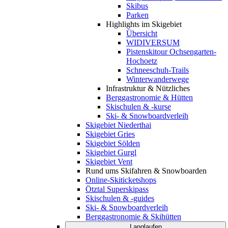
Skibus
Parken
Highlights im Skigebiet
Übersicht
WIDIVERSUM
Pistenskitour Ochsengarten-
Hochoetz
Schneeschuh-Trails
Winterwanderwege
Infrastruktur & Nützliches
Berggastronomie & Hütten
Skischulen & -kurse
Ski- & Snowboardverleih
Skigebiet Niederthai
Skigebiet Gries
Skigebiet Sölden
Skigebiet Gurgl
Skigebiet Vent
Rund ums Skifahren & Snowboarden
Online-Skiticketshops
Ötztal Superskipass
Skischulen & -guides
Ski- & Snowboardverleih
Berggastronomie & Skihütten
Langlaufen