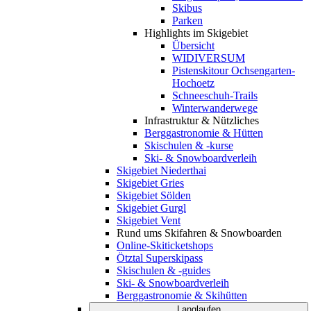
Skibus
Parken
Highlights im Skigebiet
Übersicht
WIDIVERSUM
Pistenskitour Ochsengarten-
Hochoetz
Schneeschuh-Trails
Winterwanderwege
Infrastruktur & Nützliches
Berggastronomie & Hütten
Skischulen & -kurse
Ski- & Snowboardverleih
Skigebiet Niederthai
Skigebiet Gries
Skigebiet Sölden
Skigebiet Gurgl
Skigebiet Vent
Rund ums Skifahren & Snowboarden
Online-Skiticketshops
Ötztal Superskipass
Skischulen & -guides
Ski- & Snowboardverleih
Berggastronomie & Skihütten
Langlaufen