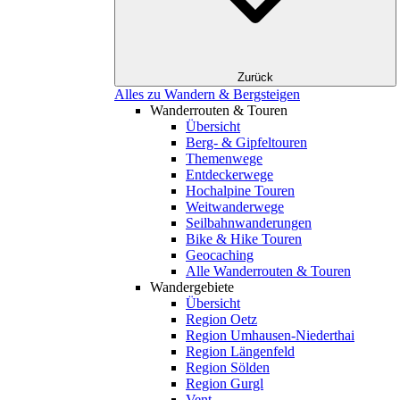
Zurück
Alles zu Wandern & Bergsteigen
Wanderrouten & Touren
Übersicht
Berg- & Gipfeltouren
Themenwege
Entdeckerwege
Hochalpine Touren
Weitwanderwege
Seilbahnwanderungen
Bike & Hike Touren
Geocaching
Alle Wanderrouten & Touren
Wandergebiete
Übersicht
Region Oetz
Region Umhausen-Niederthai
Region Längenfeld
Region Sölden
Region Gurgl
Vent