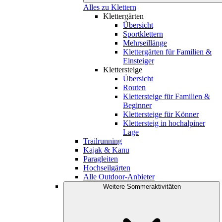
Alles zu Klettern
Klettergärten
Übersicht
Sportklettern
Mehrseillänge
Klettergärten für Familien &
Einsteiger
Klettersteige
Übersicht
Routen
Klettersteige für Familien &
Beginner
Klettersteige für Könner
Klettersteig in hochalpiner
Lage
Trailrunning
Kajak & Kanu
Paragleiten
Hochseilgärten
Alle Outdoor-Anbieter
Weitere Sommeraktivitäten