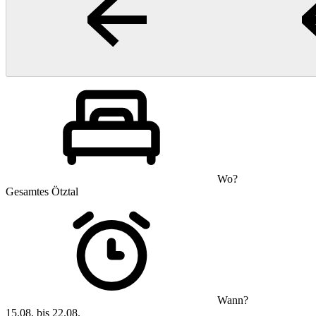
Wo?
Gesamtes Ötztal
Wann?
15.08. bis 22.08.