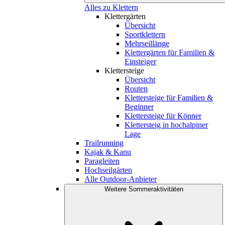
Alles zu Klettern
Klettergärten
Übersicht
Sportklettern
Mehrseillänge
Klettergärten für Familien &
Einsteiger
Klettersteige
Übersicht
Routen
Klettersteige für Familien &
Beginner
Klettersteige für Könner
Klettersteig in hochalpiner
Lage
Trailrunning
Kajak & Kanu
Paragleiten
Hochseilgärten
Alle Outdoor-Anbieter
Weitere Sommeraktivitäten