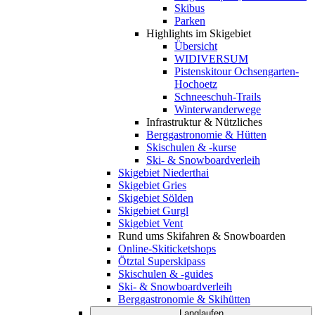
Skibus
Parken
Highlights im Skigebiet
Übersicht
WIDIVERSUM
Pistenskitour Ochsengarten-
Hochoetz
Schneeschuh-Trails
Winterwanderwege
Infrastruktur & Nützliches
Berggastronomie & Hütten
Skischulen & -kurse
Ski- & Snowboardverleih
Skigebiet Niederthai
Skigebiet Gries
Skigebiet Sölden
Skigebiet Gurgl
Skigebiet Vent
Rund ums Skifahren & Snowboarden
Online-Skiticketshops
Ötztal Superskipass
Skischulen & -guides
Ski- & Snowboardverleih
Berggastronomie & Skihütten
Langlaufen