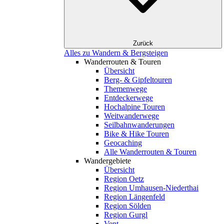
Zurück
Alles zu Wandern & Bergsteigen
Wanderrouten & Touren
Übersicht
Berg- & Gipfeltouren
Themenwege
Entdeckerwege
Hochalpine Touren
Weitwanderwege
Seilbahnwanderungen
Bike & Hike Touren
Geocaching
Alle Wanderrouten & Touren
Wandergebiete
Übersicht
Region Oetz
Region Umhausen-Niederthai
Region Längenfeld
Region Sölden
Region Gurgl
Vent