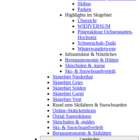
Skibus
Parken
Highlights im Skigebiet
Übersicht
WIDIVERSUM
Pistenskitour Ochsengarten-
Hochoetz
Schneeschuh-Trails
Winterwanderwege
Infrastruktur & Nützliches
Berggastronomie & Hütten
Skischulen & -kurse
Ski- & Snowboardverleih
Skigebiet Niederthai
Skigebiet Gries
Skigebiet Sölden
Skigebiet Gurgl
Skigebiet Vent
Rund ums Skifahren & Snowboarden
Online-Skiticketshops
Ötztal Superskipass
Skischulen & -guides
Ski- & Snowboardverleih
Berggastronomie & Skihütten
Langlaufen