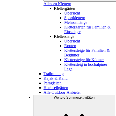
Alles zu Klettern
Klettergärten
Übersicht
Sportklettern
Mehrseillänge
Klettergärten für Familien &
Einsteiger
Klettersteige
Übersicht
Routen
Klettersteige für Familien &
Beginner
Klettersteige für Könner
Klettersteig in hochalpiner
Lage
Trailrunning
Kajak & Kanu
Paragleiten
Hochseilgärten
Alle Outdoor-Anbieter
Weitere Sommeraktivitäten