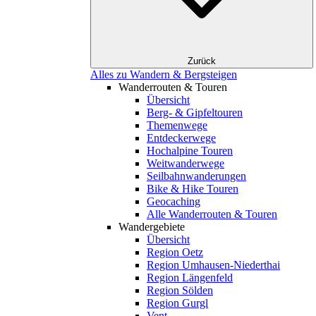
Zurück
Alles zu Wandern & Bergsteigen
Wanderrouten & Touren
Übersicht
Berg- & Gipfeltouren
Themenwege
Entdeckerwege
Hochalpine Touren
Weitwanderwege
Seilbahnwanderungen
Bike & Hike Touren
Geocaching
Alle Wanderrouten & Touren
Wandergebiete
Übersicht
Region Oetz
Region Umhausen-Niederthai
Region Längenfeld
Region Sölden
Region Gurgl
Vent