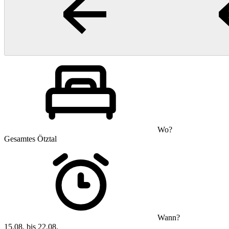
Wo?
Gesamtes Ötztal
Wann?
15.08. bis 22.08.