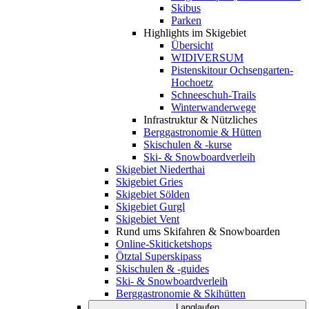
Skibus
Parken
Highlights im Skigebiet
Übersicht
WIDIVERSUM
Pistenskitour Ochsengarten-
Hochoetz
Schneeschuh-Trails
Winterwanderwege
Infrastruktur & Nützliches
Berggastronomie & Hütten
Skischulen & -kurse
Ski- & Snowboardverleih
Skigebiet Niederthai
Skigebiet Gries
Skigebiet Sölden
Skigebiet Gurgl
Skigebiet Vent
Rund ums Skifahren & Snowboarden
Online-Skiticketshops
Ötztal Superskipass
Skischulen & -guides
Ski- & Snowboardverleih
Berggastronomie & Skihütten
Langlaufen