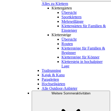
Alles zu Klettern
Klettergärten
Übersicht
Sportklettern
Mehrseillänge
Klettergärten für Familien &
Einsteiger
Klettersteige
Übersicht
Routen
Klettersteige für Familien &
Beginner
Klettersteige für Könner
Klettersteig in hochalpiner
Lage
Trailrunning
Kajak & Kanu
Paragleiten
Hochseilgärten
Alle Outdoor-Anbieter
Weitere Sommeraktivitäten