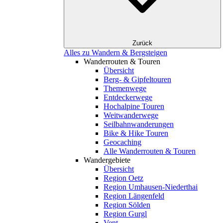
Zurück
Alles zu Wandern & Bergsteigen
Wanderrouten & Touren
Übersicht
Berg- & Gipfeltouren
Themenwege
Entdeckerwege
Hochalpine Touren
Weitwanderwege
Seilbahnwanderungen
Bike & Hike Touren
Geocaching
Alle Wanderrouten & Touren
Wandergebiete
Übersicht
Region Oetz
Region Umhausen-Niederthai
Region Längenfeld
Region Sölden
Region Gurgl
Vent