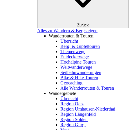
Zurück
Alles zu Wandern & Bergsteigen
Wanderrouten & Touren
Übersicht
Berg- & Gipfeltouren
Themenwege
Entdeckerwege
Hochalpine Touren
Weitwanderwege
Seilbahnwanderungen
Bike & Hike Touren
Geocaching
Alle Wanderrouten & Touren
Wandergebiete
Übersicht
Region Oetz
Region Umhausen-Niederthai
Region Längenfeld
Region Sölden
Region Gurgl
Vent