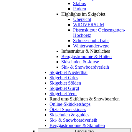
Skibus
Parken
Highlights im Skigebiet
Übersicht
WIDIVERSUM
Pistenskitour Ochsengarten-
Hochoetz
Schneeschuh-Trails
Winterwanderwege
Infrastruktur & Nützliches
Berggastronomie & Hütten
Skischulen & -kurse
Ski- & Snowboardverleih
Skigebiet Niederthai
Skigebiet Gries
Skigebiet Sölden
Skigebiet Gurgl
Skigebiet Vent
Rund ums Skifahren & Snowboarden
Online-Skiticketshops
Ötztal Superskipass
Skischulen & -guides
Ski- & Snowboardverleih
Berggastronomie & Skihütten
Langlaufen