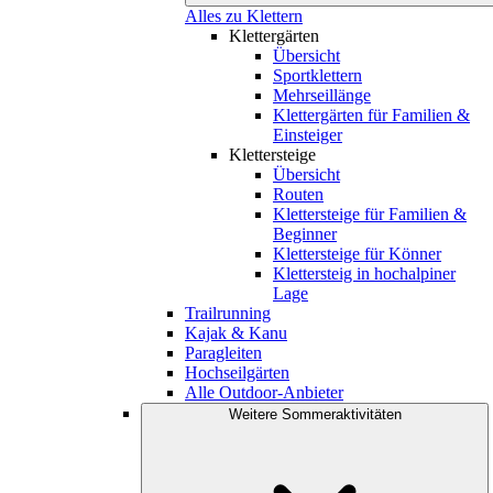
Alles zu Klettern
Klettergärten
Übersicht
Sportklettern
Mehrseillänge
Klettergärten für Familien &
Einsteiger
Klettersteige
Übersicht
Routen
Klettersteige für Familien &
Beginner
Klettersteige für Könner
Klettersteig in hochalpiner
Lage
Trailrunning
Kajak & Kanu
Paragleiten
Hochseilgärten
Alle Outdoor-Anbieter
Weitere Sommeraktivitäten