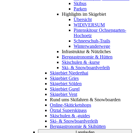
Skibus
Parken
Highlights im Skigebiet
Übersicht
WIDIVERSUM
Pistenskitour Ochsengarten-
Hochoetz
Schneeschuh-Trails
Winterwanderwege
Infrastruktur & Nützliches
Berggastronomie & Hütten
Skischulen & -kurse
Ski- & Snowboardverleih
Skigebiet Niederthai
Skigebiet Gries
Skigebiet Sölden
Skigebiet Gurgl
Skigebiet Vent
Rund ums Skifahren & Snowboarden
Online-Skiticketshops
Ötztal Superskipass
Skischulen & -guides
Ski- & Snowboardverleih
Berggastronomie & Skihütten
Langlaufen