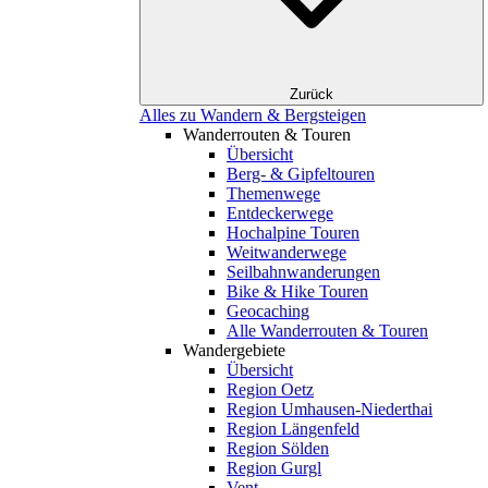
Zurück
Alles zu Wandern & Bergsteigen
Wanderrouten & Touren
Übersicht
Berg- & Gipfeltouren
Themenwege
Entdeckerwege
Hochalpine Touren
Weitwanderwege
Seilbahnwanderungen
Bike & Hike Touren
Geocaching
Alle Wanderrouten & Touren
Wandergebiete
Übersicht
Region Oetz
Region Umhausen-Niederthai
Region Längenfeld
Region Sölden
Region Gurgl
Vent