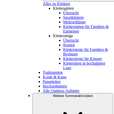
Alles zu Klettern
Klettergärten
Übersicht
Sportklettern
Mehrseillänge
Klettergärten für Familien &
Einsteiger
Klettersteige
Übersicht
Routen
Klettersteige für Familien &
Beginner
Klettersteige für Könner
Klettersteig in hochalpiner
Lage
Trailrunning
Kajak & Kanu
Paragleiten
Hochseilgärten
Alle Outdoor-Anbieter
Weitere Sommeraktivitäten