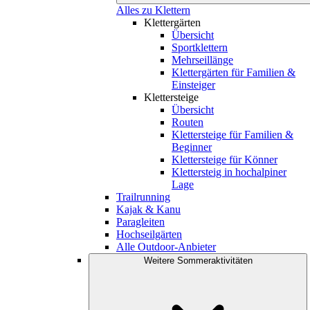
Alles zu Klettern
Klettergärten
Übersicht
Sportklettern
Mehrseillänge
Klettergärten für Familien &
Einsteiger
Klettersteige
Übersicht
Routen
Klettersteige für Familien &
Beginner
Klettersteige für Könner
Klettersteig in hochalpiner
Lage
Trailrunning
Kajak & Kanu
Paragleiten
Hochseilgärten
Alle Outdoor-Anbieter
Weitere Sommeraktivitäten