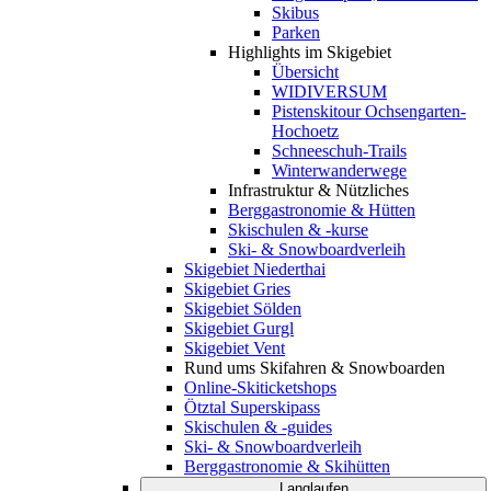
Skibus
Parken
Highlights im Skigebiet
Übersicht
WIDIVERSUM
Pistenskitour Ochsengarten-
Hochoetz
Schneeschuh-Trails
Winterwanderwege
Infrastruktur & Nützliches
Berggastronomie & Hütten
Skischulen & -kurse
Ski- & Snowboardverleih
Skigebiet Niederthai
Skigebiet Gries
Skigebiet Sölden
Skigebiet Gurgl
Skigebiet Vent
Rund ums Skifahren & Snowboarden
Online-Skiticketshops
Ötztal Superskipass
Skischulen & -guides
Ski- & Snowboardverleih
Berggastronomie & Skihütten
Langlaufen