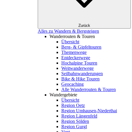
Zurück
Alles zu Wandern & Bergsteigen
Wanderrouten & Touren
Übersicht
Berg- & Gipfeltouren
Themenwege
Entdeckerwege
Hochalpine Touren
Weitwanderwege
Seilbahnwanderungen
Bike & Hike Touren
Geocaching
Alle Wanderrouten & Touren
Wandergebiete
Übersicht
Region Oetz
Region Umhausen-Niederthai
Region Längenfeld
Region Sölden
Region Gurgl
Vent