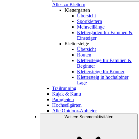
Alles zu Klettern
Klettergärten
Übersicht
Sportklettern
Mehrseillänge
Klettergärten für Familien &
Einsteiger
Klettersteige
Übersicht
Routen
Klettersteige für Familien &
Beginner
Klettersteige für Könner
Klettersteig in hochalpiner
Lage
Trailrunning
Kajak & Kanu
Paragleiten
Hochseilgärten
Alle Outdoor-Anbieter
Weitere Sommeraktivitäten