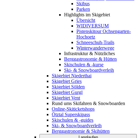
Skibus
Parken
Highlights im Skigebiet
Übersicht
WIDIVERSUM
Pistenskitour Ochsengarten-
Hochoetz
Schneeschuh-Trails
Winterwanderwege
Infrastruktur & Nützliches
Berggastronomie & Hütten
Skischulen & -kurse
Ski- & Snowboardverleih
Skigebiet Niederthai
Skigebiet Gries
Skigebiet Sölden
Skigebiet Gurgl
Skigebiet Vent
Rund ums Skifahren & Snowboarden
Online-Skiticketshops
Ötztal Superskipass
Skischulen & -guides
Ski- & Snowboardverleih
Berggastronomie & Skihütten
Langlaufen