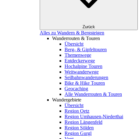
Zurück
Alles zu Wandern & Bergsteigen
Wanderrouten & Touren
Übersicht
Berg- & Gipfeltouren
Themenwege
Entdeckerwege
Hochalpine Touren
Weitwanderwege
Seilbahnwanderungen
Bike & Hike Touren
Geocaching
Alle Wanderrouten & Touren
Wandergebiete
Übersicht
Region Oetz
Region Umhausen-Niederthai
Region Längenfeld
Region Sölden
Region Gurgl
Vent