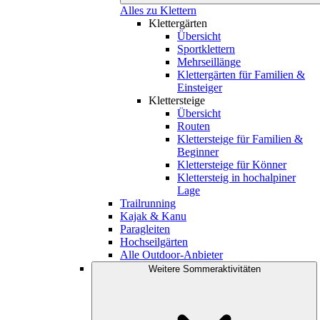
Alles zu Klettern
Klettergärten
Übersicht
Sportklettern
Mehrseillänge
Klettergärten für Familien &
Einsteiger
Klettersteige
Übersicht
Routen
Klettersteige für Familien &
Beginner
Klettersteige für Könner
Klettersteig in hochalpiner
Lage
Trailrunning
Kajak & Kanu
Paragleiten
Hochseilgärten
Alle Outdoor-Anbieter
Weitere Sommeraktivitäten