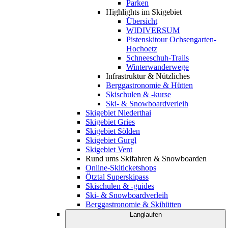
Parken
Highlights im Skigebiet
Übersicht
WIDIVERSUM
Pistenskitour Ochsengarten-
Hochoetz
Schneeschuh-Trails
Winterwanderwege
Infrastruktur & Nützliches
Berggastronomie & Hütten
Skischulen & -kurse
Ski- & Snowboardverleih
Skigebiet Niederthai
Skigebiet Gries
Skigebiet Sölden
Skigebiet Gurgl
Skigebiet Vent
Rund ums Skifahren & Snowboarden
Online-Skiticketshops
Ötztal Superskipass
Skischulen & -guides
Ski- & Snowboardverleih
Berggastronomie & Skihütten
Langlaufen