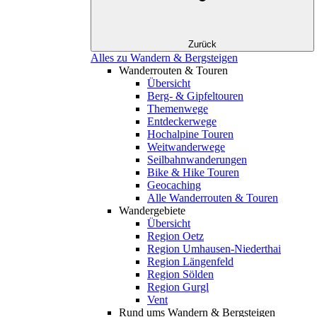
Zurück
Alles zu Wandern & Bergsteigen
Wanderrouten & Touren
Übersicht
Berg- & Gipfeltouren
Themenwege
Entdeckerwege
Hochalpine Touren
Weitwanderwege
Seilbahnwanderungen
Bike & Hike Touren
Geocaching
Alle Wanderrouten & Touren
Wandergebiete
Übersicht
Region Oetz
Region Umhausen-Niederthai
Region Längenfeld
Region Sölden
Region Gurgl
Vent
Rund ums Wandern & Bergsteigen