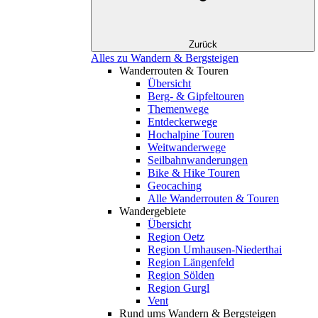
Zurück
Alles zu Wandern & Bergsteigen
Wanderrouten & Touren
Übersicht
Berg- & Gipfeltouren
Themenwege
Entdeckerwege
Hochalpine Touren
Weitwanderwege
Seilbahnwanderungen
Bike & Hike Touren
Geocaching
Alle Wanderrouten & Touren
Wandergebiete
Übersicht
Region Oetz
Region Umhausen-Niederthai
Region Längenfeld
Region Sölden
Region Gurgl
Vent
Rund ums Wandern & Bergsteigen