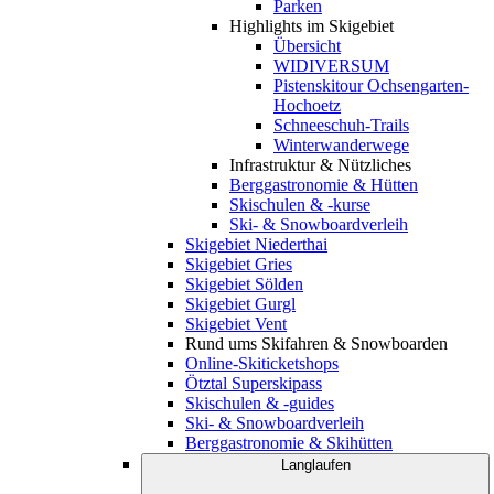
Parken
Highlights im Skigebiet
Übersicht
WIDIVERSUM
Pistenskitour Ochsengarten-
Hochoetz
Schneeschuh-Trails
Winterwanderwege
Infrastruktur & Nützliches
Berggastronomie & Hütten
Skischulen & -kurse
Ski- & Snowboardverleih
Skigebiet Niederthai
Skigebiet Gries
Skigebiet Sölden
Skigebiet Gurgl
Skigebiet Vent
Rund ums Skifahren & Snowboarden
Online-Skiticketshops
Ötztal Superskipass
Skischulen & -guides
Ski- & Snowboardverleih
Berggastronomie & Skihütten
Langlaufen