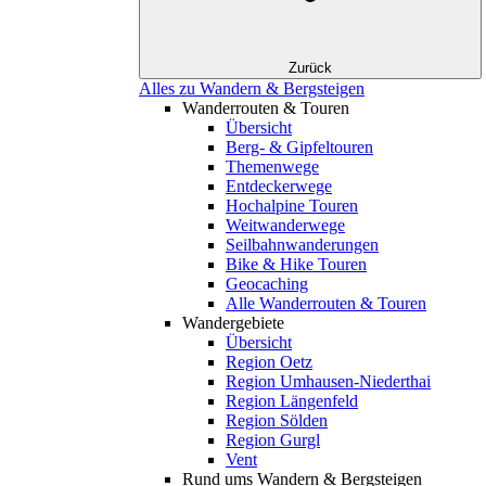
Zurück
Alles zu Wandern & Bergsteigen
Wanderrouten & Touren
Übersicht
Berg- & Gipfeltouren
Themenwege
Entdeckerwege
Hochalpine Touren
Weitwanderwege
Seilbahnwanderungen
Bike & Hike Touren
Geocaching
Alle Wanderrouten & Touren
Wandergebiete
Übersicht
Region Oetz
Region Umhausen-Niederthai
Region Längenfeld
Region Sölden
Region Gurgl
Vent
Rund ums Wandern & Bergsteigen