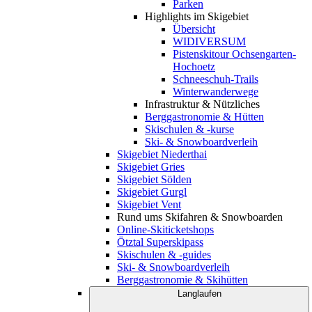
Parken
Highlights im Skigebiet
Übersicht
WIDIVERSUM
Pistenskitour Ochsengarten-
Hochoetz
Schneeschuh-Trails
Winterwanderwege
Infrastruktur & Nützliches
Berggastronomie & Hütten
Skischulen & -kurse
Ski- & Snowboardverleih
Skigebiet Niederthai
Skigebiet Gries
Skigebiet Sölden
Skigebiet Gurgl
Skigebiet Vent
Rund ums Skifahren & Snowboarden
Online-Skiticketshops
Ötztal Superskipass
Skischulen & -guides
Ski- & Snowboardverleih
Berggastronomie & Skihütten
Langlaufen