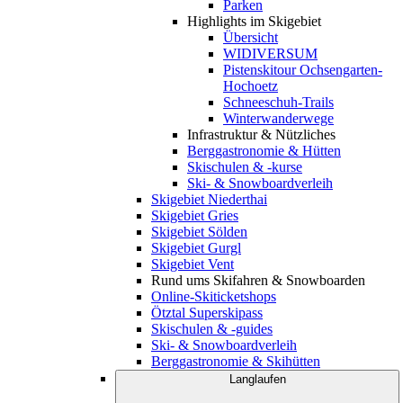
Parken
Highlights im Skigebiet
Übersicht
WIDIVERSUM
Pistenskitour Ochsengarten-
Hochoetz
Schneeschuh-Trails
Winterwanderwege
Infrastruktur & Nützliches
Berggastronomie & Hütten
Skischulen & -kurse
Ski- & Snowboardverleih
Skigebiet Niederthai
Skigebiet Gries
Skigebiet Sölden
Skigebiet Gurgl
Skigebiet Vent
Rund ums Skifahren & Snowboarden
Online-Skiticketshops
Ötztal Superskipass
Skischulen & -guides
Ski- & Snowboardverleih
Berggastronomie & Skihütten
Langlaufen