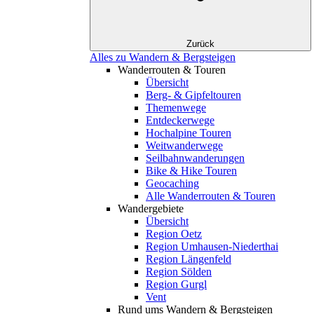
Zurück
Alles zu Wandern & Bergsteigen
Wanderrouten & Touren
Übersicht
Berg- & Gipfeltouren
Themenwege
Entdeckerwege
Hochalpine Touren
Weitwanderwege
Seilbahnwanderungen
Bike & Hike Touren
Geocaching
Alle Wanderrouten & Touren
Wandergebiete
Übersicht
Region Oetz
Region Umhausen-Niederthai
Region Längenfeld
Region Sölden
Region Gurgl
Vent
Rund ums Wandern & Bergsteigen