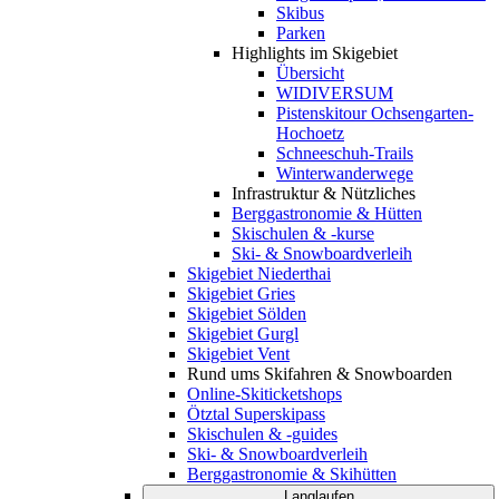
Skibus
Parken
Highlights im Skigebiet
Übersicht
WIDIVERSUM
Pistenskitour Ochsengarten-
Hochoetz
Schneeschuh-Trails
Winterwanderwege
Infrastruktur & Nützliches
Berggastronomie & Hütten
Skischulen & -kurse
Ski- & Snowboardverleih
Skigebiet Niederthai
Skigebiet Gries
Skigebiet Sölden
Skigebiet Gurgl
Skigebiet Vent
Rund ums Skifahren & Snowboarden
Online-Skiticketshops
Ötztal Superskipass
Skischulen & -guides
Ski- & Snowboardverleih
Berggastronomie & Skihütten
Langlaufen