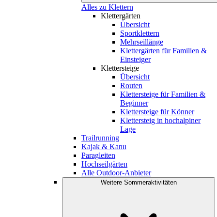
Alles zu Klettern
Klettergärten
Übersicht
Sportklettern
Mehrseillänge
Klettergärten für Familien &
Einsteiger
Klettersteige
Übersicht
Routen
Klettersteige für Familien &
Beginner
Klettersteige für Könner
Klettersteig in hochalpiner
Lage
Trailrunning
Kajak & Kanu
Paragleiten
Hochseilgärten
Alle Outdoor-Anbieter
Weitere Sommeraktivitäten