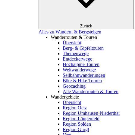
Zurück
Alles zu Wandern & Bergsteigen
Wanderrouten & Touren
Übersicht
Berg- & Gipfeltouren
Themenwege
Entdeckerwege
Hochalpine Touren
Weitwanderwege
Seilbahnwanderungen
Bike & Hike Touren
Geocaching
Alle Wanderrouten & Touren
Wandergebiete
Übersicht
Region Oetz
Region Umhausen-Niederthai
Region Längenfeld
Region Sölden
Region Gurgl
Vent