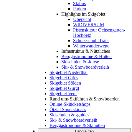
Skibus
Parken
Highlights im Skigebiet
Übersicht
WIDIVERSUM
Pistenskitour Ochsengarten-
Hochoetz
Schneeschuh-Trails
Winterwanderwege
Infrastruktur & Nützliches
Berggastronomie & Hütten
Skischulen & -kurse
Ski- & Snowboardverleih
Skigebiet Niederthai
Skigebiet Gries
Skigebiet Sölden
Skigebiet Gurgl
Skigebiet Vent
Rund ums Skifahren & Snowboarden
Online-Skiticketshops
Ötztal Superskipass
Skischulen & -guides
Ski- & Snowboardverleih
Berggastronomie & Skihütten
Langlaufen