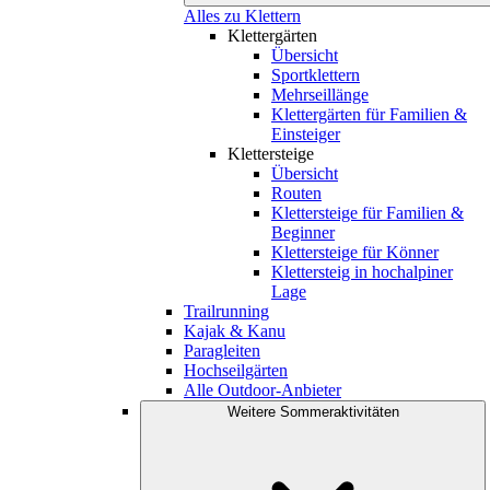
Alles zu Klettern
Klettergärten
Übersicht
Sportklettern
Mehrseillänge
Klettergärten für Familien &
Einsteiger
Klettersteige
Übersicht
Routen
Klettersteige für Familien &
Beginner
Klettersteige für Könner
Klettersteig in hochalpiner
Lage
Trailrunning
Kajak & Kanu
Paragleiten
Hochseilgärten
Alle Outdoor-Anbieter
Weitere Sommeraktivitäten