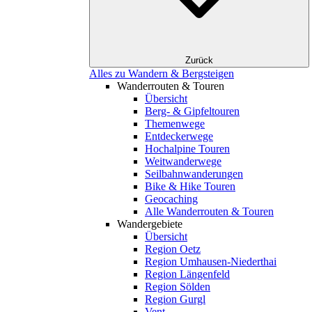
Zurück
Alles zu Wandern & Bergsteigen
Wanderrouten & Touren
Übersicht
Berg- & Gipfeltouren
Themenwege
Entdeckerwege
Hochalpine Touren
Weitwanderwege
Seilbahnwanderungen
Bike & Hike Touren
Geocaching
Alle Wanderrouten & Touren
Wandergebiete
Übersicht
Region Oetz
Region Umhausen-Niederthai
Region Längenfeld
Region Sölden
Region Gurgl
Vent