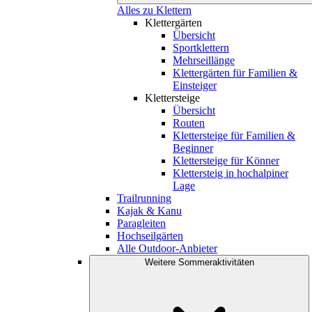
Alles zu Klettern
Klettergärten
Übersicht
Sportklettern
Mehrseillänge
Klettergärten für Familien &
Einsteiger
Klettersteige
Übersicht
Routen
Klettersteige für Familien &
Beginner
Klettersteige für Könner
Klettersteig in hochalpiner
Lage
Trailrunning
Kajak & Kanu
Paragleiten
Hochseilgärten
Alle Outdoor-Anbieter
Weitere Sommeraktivitäten