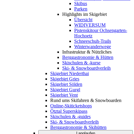
Skibus
Parken
Highlights im Skigebiet
Übersicht
WIDIVERSUM
Pistenskitour Ochsengarten-
Hochoetz
Schneeschuh-Trails
Winterwanderwege
Infrastruktur & Nützliches
Berggastronomie & Hütten
Skischulen & -kurse
Ski- & Snowboardverleih
Skigebiet Niederthai
Skigebiet Gries
Skigebiet Sölden
Skigebiet Gurgl
Skigebiet Vent
Rund ums Skifahren & Snowboarden
Online-Skiticketshops
Ötztal Superskipass
Skischulen & -guides
Ski- & Snowboardverleih
Berggastronomie & Skihütten
Langlaufen