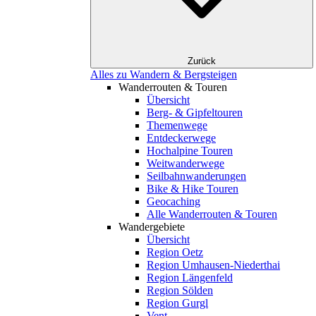
Zurück
Alles zu Wandern & Bergsteigen
Wanderrouten & Touren
Übersicht
Berg- & Gipfeltouren
Themenwege
Entdeckerwege
Hochalpine Touren
Weitwanderwege
Seilbahnwanderungen
Bike & Hike Touren
Geocaching
Alle Wanderrouten & Touren
Wandergebiete
Übersicht
Region Oetz
Region Umhausen-Niederthai
Region Längenfeld
Region Sölden
Region Gurgl
Vent