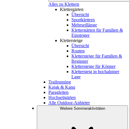
Alles zu Klettern
Klettergärten
Übersicht
Sportklettern
Mehrseillänge
Klettergärten für Familien &
Einsteiger
Klettersteige
Übersicht
Routen
Klettersteige für Familien &
Beginner
Klettersteige für Könner
Klettersteig in hochalpiner
Lage
Trailrunning
Kajak & Kanu
Paragleiten
Hochseilgärten
Alle Outdoor-Anbieter
Weitere Sommeraktivitäten