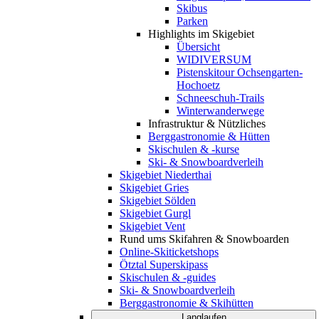
Skibus
Parken
Highlights im Skigebiet
Übersicht
WIDIVERSUM
Pistenskitour Ochsengarten-
Hochoetz
Schneeschuh-Trails
Winterwanderwege
Infrastruktur & Nützliches
Berggastronomie & Hütten
Skischulen & -kurse
Ski- & Snowboardverleih
Skigebiet Niederthai
Skigebiet Gries
Skigebiet Sölden
Skigebiet Gurgl
Skigebiet Vent
Rund ums Skifahren & Snowboarden
Online-Skiticketshops
Ötztal Superskipass
Skischulen & -guides
Ski- & Snowboardverleih
Berggastronomie & Skihütten
Langlaufen