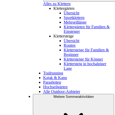
Alles zu Klettern
Klettergärten
Übersicht
Sportklettern
Mehrseillänge
Klettergärten für Familien &
Einsteiger
Klettersteige
Übersicht
Routen
Klettersteige für Familien &
Beginner
Klettersteige für Könner
Klettersteig in hochalpiner
Lage
Trailrunning
Kajak & Kanu
Paragleiten
Hochseilgärten
Alle Outdoor-Anbieter
Weitere Sommeraktivitäten