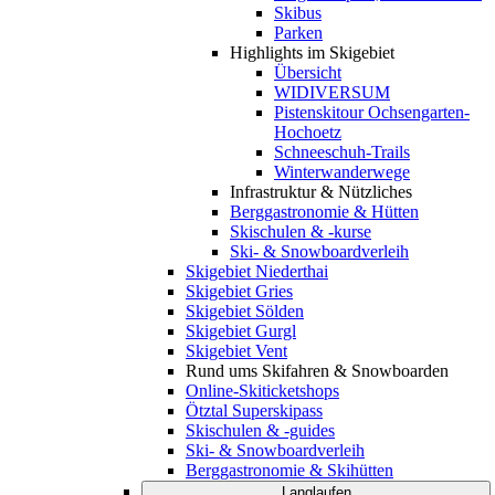
Skibus
Parken
Highlights im Skigebiet
Übersicht
WIDIVERSUM
Pistenskitour Ochsengarten-
Hochoetz
Schneeschuh-Trails
Winterwanderwege
Infrastruktur & Nützliches
Berggastronomie & Hütten
Skischulen & -kurse
Ski- & Snowboardverleih
Skigebiet Niederthai
Skigebiet Gries
Skigebiet Sölden
Skigebiet Gurgl
Skigebiet Vent
Rund ums Skifahren & Snowboarden
Online-Skiticketshops
Ötztal Superskipass
Skischulen & -guides
Ski- & Snowboardverleih
Berggastronomie & Skihütten
Langlaufen