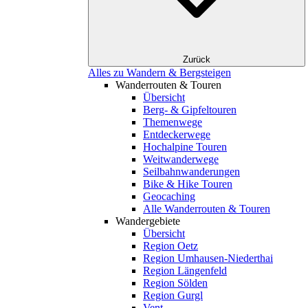
Zurück
Alles zu Wandern & Bergsteigen
Wanderrouten & Touren
Übersicht
Berg- & Gipfeltouren
Themenwege
Entdeckerwege
Hochalpine Touren
Weitwanderwege
Seilbahnwanderungen
Bike & Hike Touren
Geocaching
Alle Wanderrouten & Touren
Wandergebiete
Übersicht
Region Oetz
Region Umhausen-Niederthai
Region Längenfeld
Region Sölden
Region Gurgl
Vent