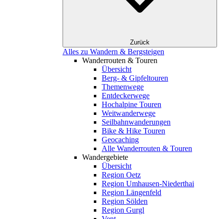
Zurück
Alles zu Wandern & Bergsteigen
Wanderrouten & Touren
Übersicht
Berg- & Gipfeltouren
Themenwege
Entdeckerwege
Hochalpine Touren
Weitwanderwege
Seilbahnwanderungen
Bike & Hike Touren
Geocaching
Alle Wanderrouten & Touren
Wandergebiete
Übersicht
Region Oetz
Region Umhausen-Niederthai
Region Längenfeld
Region Sölden
Region Gurgl
Vent