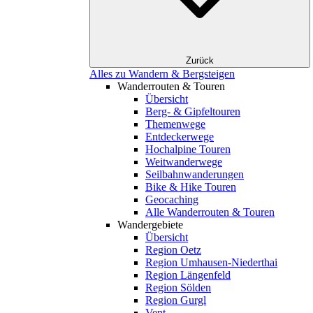
Zurück
Alles zu Wandern & Bergsteigen
Wanderrouten & Touren
Übersicht
Berg- & Gipfeltouren
Themenwege
Entdeckerwege
Hochalpine Touren
Weitwanderwege
Seilbahnwanderungen
Bike & Hike Touren
Geocaching
Alle Wanderrouten & Touren
Wandergebiete
Übersicht
Region Oetz
Region Umhausen-Niederthai
Region Längenfeld
Region Sölden
Region Gurgl
Vent