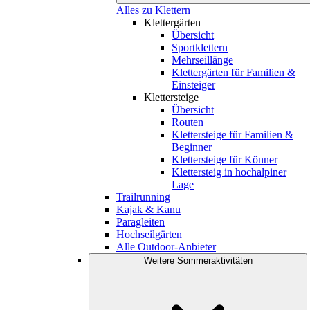
Alles zu Klettern
Klettergärten
Übersicht
Sportklettern
Mehrseillänge
Klettergärten für Familien &
Einsteiger
Klettersteige
Übersicht
Routen
Klettersteige für Familien &
Beginner
Klettersteige für Könner
Klettersteig in hochalpiner
Lage
Trailrunning
Kajak & Kanu
Paragleiten
Hochseilgärten
Alle Outdoor-Anbieter
Weitere Sommeraktivitäten