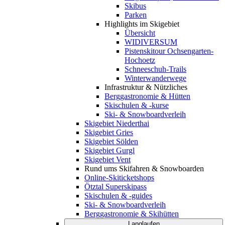
Skibus
Parken
Highlights im Skigebiet
Übersicht
WIDIVERSUM
Pistenskitour Ochsengarten-
Hochoetz
Schneeschuh-Trails
Winterwanderwege
Infrastruktur & Nützliches
Berggastronomie & Hütten
Skischulen & -kurse
Ski- & Snowboardverleih
Skigebiet Niederthai
Skigebiet Gries
Skigebiet Sölden
Skigebiet Gurgl
Skigebiet Vent
Rund ums Skifahren & Snowboarden
Online-Skiticketshops
Ötztal Superskipass
Skischulen & -guides
Ski- & Snowboardverleih
Berggastronomie & Skihütten
Langlaufen