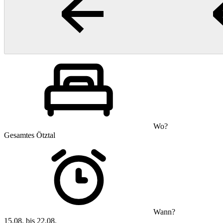
Wo?
Gesamtes Ötztal
Wann?
15.08. bis 22.08.