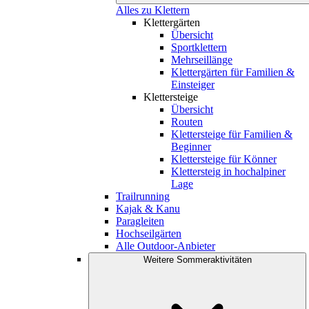
Alles zu Klettern
Klettergärten
Übersicht
Sportklettern
Mehrseillänge
Klettergärten für Familien &
Einsteiger
Klettersteige
Übersicht
Routen
Klettersteige für Familien &
Beginner
Klettersteige für Könner
Klettersteig in hochalpiner
Lage
Trailrunning
Kajak & Kanu
Paragleiten
Hochseilgärten
Alle Outdoor-Anbieter
Weitere Sommeraktivitäten