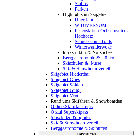
Skibus
Parken
Highlights im Skigebiet
Übersicht
WIDIVERSUM
Pistenskitour Ochsengarten-
Hochoetz
Schneeschuh-Trails
Winterwanderwege
Infrastruktur & Nützliches
Berggastronomie & Hütten
Skischulen & -kurse
Ski- & Snowboardverleih
Skigebiet Niederthai
Skigebiet Gries
Skigebiet Sölden
Skigebiet Gurgl
Skigebiet Vent
Rund ums Skifahren & Snowboarden
Online-Skiticketshops
Ötztal Superskipass
Skischulen & -guides
Ski- & Snowboardverleih
Berggastronomie & Skihütten
Langlaufen