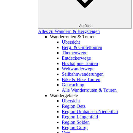
Zurück
Alles zu Wandern & Bergsteigen
Wanderrouten & Touren
Übersicht
Berg- & Gipfeltouren
Themenwege
Entdeckerwege
Hochalpine Touren
Weitwanderwege
Seilbahnwanderungen
Bike & Hike Touren
Geocaching
Alle Wanderrouten & Touren
Wandergebiete
Übersicht
Region Oetz
Region Umhausen-Niederthai
Region Längenfeld
Region Sölden
Region Gurgl
Vent