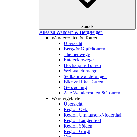
Zurück
Alles zu Wandern & Bergsteigen
Wanderrouten & Touren
Übersicht
Berg- & Gipfeltouren
Themenwege
Entdeckerwege
Hochalpine Touren
Weitwanderwege
Seilbahnwanderungen
Bike & Hike Touren
Geocaching
Alle Wanderrouten & Touren
Wandergebiete
Übersicht
Region Oetz
Region Umhausen-Niederthai
Region Längenfeld
Region Sölden
Region Gurgl
Vent