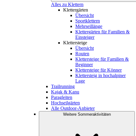
Alles zu Klettern
Klettergärten
Übersicht
Sportklettern
Mehrseillänge
Klettergärten für Familien &
Einsteiger
Klettersteige
Übersicht
Routen
Klettersteige für Familien &
Beginner
Klettersteige für Könner
Klettersteig in hochalpiner
Lage
Trailrunning
Kajak & Kanu
Paragleiten
Hochseilgärten
Alle Outdoor-Anbieter
Weitere Sommeraktivitäten