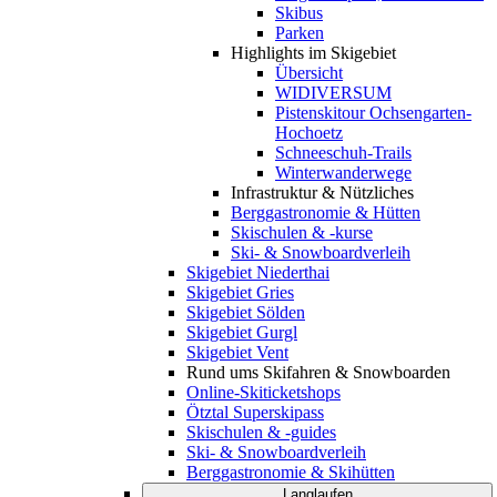
Skibus
Parken
Highlights im Skigebiet
Übersicht
WIDIVERSUM
Pistenskitour Ochsengarten-
Hochoetz
Schneeschuh-Trails
Winterwanderwege
Infrastruktur & Nützliches
Berggastronomie & Hütten
Skischulen & -kurse
Ski- & Snowboardverleih
Skigebiet Niederthai
Skigebiet Gries
Skigebiet Sölden
Skigebiet Gurgl
Skigebiet Vent
Rund ums Skifahren & Snowboarden
Online-Skiticketshops
Ötztal Superskipass
Skischulen & -guides
Ski- & Snowboardverleih
Berggastronomie & Skihütten
Langlaufen